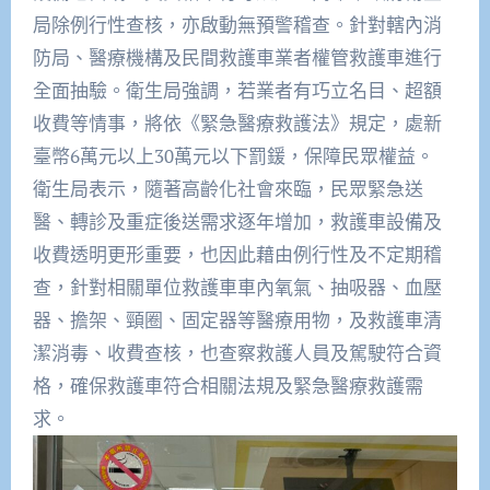
局除例行性查核，亦啟動無預警稽查。針對轄內消
防局、醫療機構及民間救護車業者權管救護車進行
全面抽驗。衛生局強調，若業者有巧立名目、超額
收費等情事，將依《緊急醫療救護法》規定，處新
臺幣6萬元以上30萬元以下罰鍰，保障民眾權益。
衛生局表示，隨著高齡化社會來臨，民眾緊急送
醫、轉診及重症後送需求逐年增加，救護車設備及
收費透明更形重要，也因此藉由例行性及不定期稽
查，針對相關單位救護車車內氧氣、抽吸器、血壓
器、擔架、頸圈、固定器等醫療用物，及救護車清
潔消毒、收費查核，也查察救護人員及駕駛符合資
格，確保救護車符合相關法規及緊急醫療救護需
求。