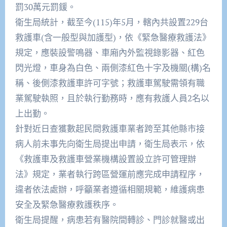
罰30萬元罰鍰。
衛生局統計，截至今(115)年5月，轄內共設置229台
救護車(含一般型與加護型)，依《緊急醫療救護法》
規定，應裝設警鳴器、車廂內外監視錄影器、紅色
閃光燈，車身為白色、兩側漆紅色十字及機關(構)名
稱、後側漆救護車許可字號；救護車駕駛需領有職
業駕駛執照，且於執行勤務時，應有救護人員2名以
上出勤。
針對近日查獲數起民間救護車業者跨至其他縣市接
病人前未事先向衛生局提出申請，衛生局表示，依
《救護車及救護車營業機構設置設立許可管理辦
法》規定，業者執行跨區營運前應完成申請程序，
違者依法處辦，呼籲業者遵循相關規範，維護病患
安全及緊急醫療救護秩序。
衛生局提醒，病患若有醫院間轉診、門診就醫或出