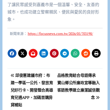
了讓民眾感受到嘉義市是一個溫馨、安全、友善的
城市，也成功建立警察親民、便民與愛民的良好形
象。
新聞來源：
https://focusnews.com.tw/2026/05/703198/
文
邱俊憲建議市府：布
品格教育結合母語傳承
章
建一學區一公托、發放育
寶山鄉公所廉政宣導融入
兒好行卡、開發整合高雄
客語教學建立廉潔誠信觀
導
育兒通APP、加碼首購房
念
覽
貸補貼