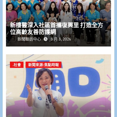
新樓醫深入社區首攜復興里 打造全方
位高齡友善防護網
新聞聯訪中心
8 月 8, 2026
.社會
新聞來源:焦點時報