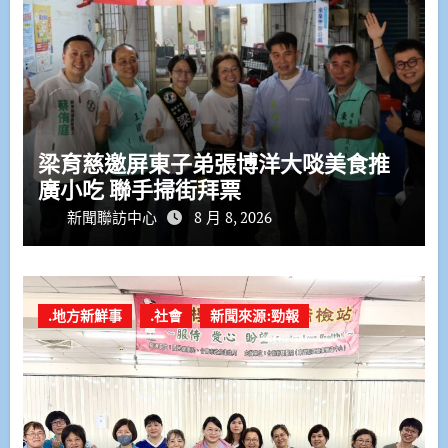
梁育慈邀屏東子弟張博洋大啖美食推
廣小吃 聯手掃街拜票
新聞聯訪中心
8 月 8, 2026
.地方新鮮事
.社會
新聞來源:勁報