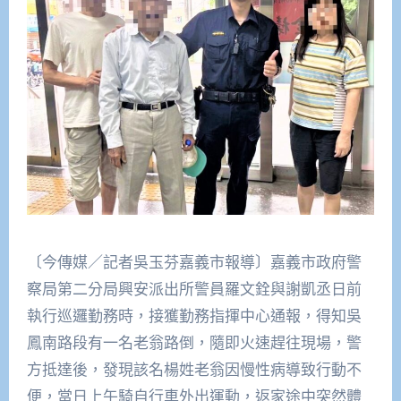
〔今傳媒／記者吳玉芬嘉義市報導〕嘉義市政府警
察局第二分局興安派出所警員羅文銓與謝凱丞日前
執行巡邏勤務時，接獲勤務指揮中心通報，得知吳
鳳南路段有一名老翁路倒，隨即火速趕往現場，警
方抵達後，發現該名楊姓老翁因慢性病導致行動不
便，當日上午騎自行車外出運動，返家途中突然體