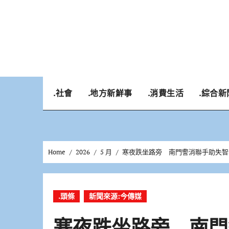
Skip
to
content
.社會
.地方新鮮事
.消費生活
.綜合新
Home
2026
5 月
寒夜跌坐路旁 南門警消聯手助失智
.頭條
新聞來源:今傳媒
寒夜跌坐路旁 南門