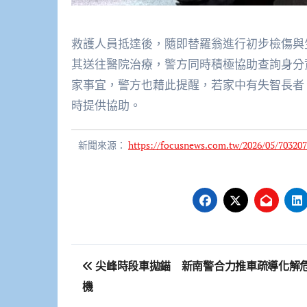
救護人員抵達後，隨即替羅翁進行初步檢傷與
其送往醫院治療，警方同時積極協助查詢身分
家事宜，警方也藉此提醒，若家中有失智長者
時提供協助。
新聞來源：
https://focusnews.com.tw/2026/05/703207
文
尖峰時段車拋錨 新南警合力推車疏導化解
章
機