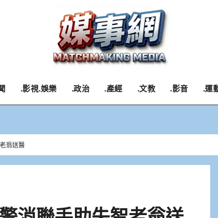
聞
.影視.娛樂
.政治
.產經
.文教
.影音
.運
老翁送醫
警消聯手助失智老翁送