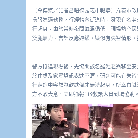
〔今傳媒／記者呂昭德嘉義市報導〕嘉義市政
擔服巡邏勤務，行經轄內街道時，發現有名老
行起身。由於當時夜間氣溫偏低，現場熱心民
雙腿無力、言語反應遲緩，疑似有失智情形，
警方抵達現場後，先協助該名羅姓老翁移至安
於住處及家屬資訊表達不清，研判可能有失智
行走途中突然腿軟跌倒才無法起身，所幸意識
方不敢大意，立即通報119救護人員到場協助