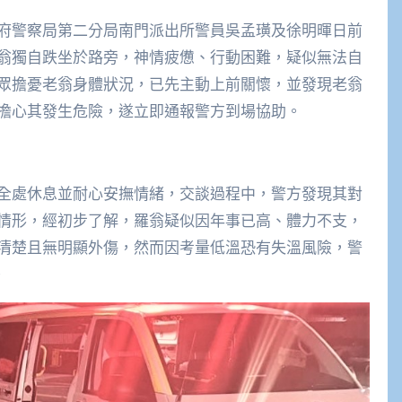
府警察局第二分局南門派出所警員吳孟璜及徐明暉日前
翁獨自跌坐於路旁，神情疲憊、行動困難，疑似無法自
眾擔憂老翁身體狀況，已先主動上前關懷，並發現老翁
擔心其發生危險，遂立即通報警方到場協助。
全處休息並耐心安撫情緒，交談過程中，警方發現其對
情形，經初步了解，羅翁疑似因年事已高、體力不支，
清楚且無明顯外傷，然而因考量低溫恐有失溫風險，警
。