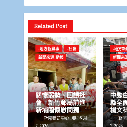
Related Post
.地方新鮮事
.社會
.地方新
新聞來源:勁報
新聞來
關懷弱勢、回饋社
中颱白
會 新竹郵局前進
縣全
新埔關懷慰問獨居
楊文
長者並改善居住環
落實
新聞聯訪中心
8 月
新聞
境
7, 2026
7, 2026