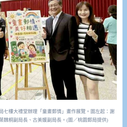
局七樓大禮堂辦理「童畫郵情」畫作展覽。圖左起：謝
葉魏桐副局長、古美媛副局長。(圖／桃園郵局提供)