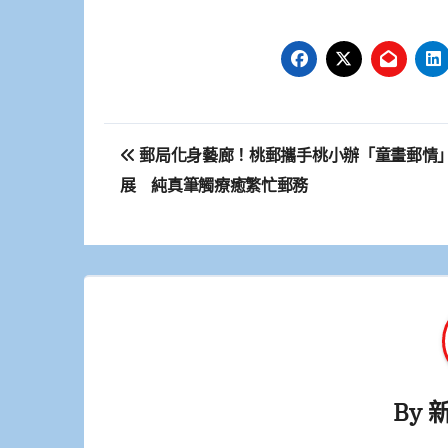
文
郵局化身藝廊！桃郵攜手桃小辦「童畫郵情
章
展 純真筆觸療癒繁忙郵務
導
覽
By