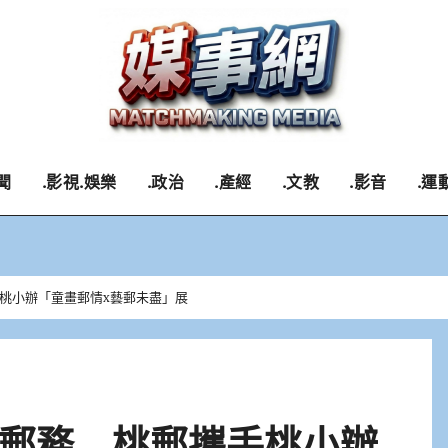
聞
.影視.娛樂
.政治
.產經
.文教
.影音
.運
桃小辦「童畫郵情x藝郵未盡」展
郵務 桃郵攜手桃小辦