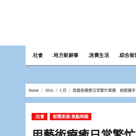
Skip
to
content
.社會
.地方新鮮事
.消費生活
.綜合新
Home
2026
5 月
用藝術療癒日常繁忙郵務 桃郵攜手
.社會
新聞來源:焦點時報
用藝術療癒日常繁忙