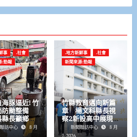
鮮事
.社會
.地方新鮮事
.社會
源:勁報
新聞來源:勁報
海豚逼近! 竹
竹縣教育邁向新篇
面防颱整備
章 楊文科縣長視
科縣長籲鄉親
察2新設高中展現
防颱準備
高中五大方案成果
聯訪中心
8 月
新聞聯訪中心
8 月
7, 2026