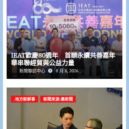
IEAT歡慶80週年 首辦永續共善嘉年
華串聯經貿與公益力量
新聞聯訪中心
8 月 8, 2026
.地方新鮮事
新聞來源:墨新聞