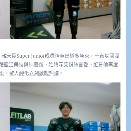
天團Super Junior成員神童出道多年來，一直以圓潤
藉靈活舞技與綜藝感，始終深受粉絲喜愛。近日他再度
光後，驚人變化立刻掀起熱議。