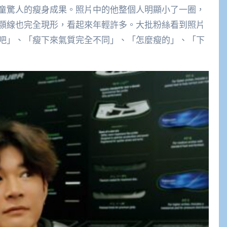
童驚人的瘦身成果。照片中的他整個人明顯小了一圈，
顎線也完全現形，看起來年輕許多。大批粉絲看到照片
吧」、「瘦下來氣質完全不同」、「怎麼瘦的」、「下