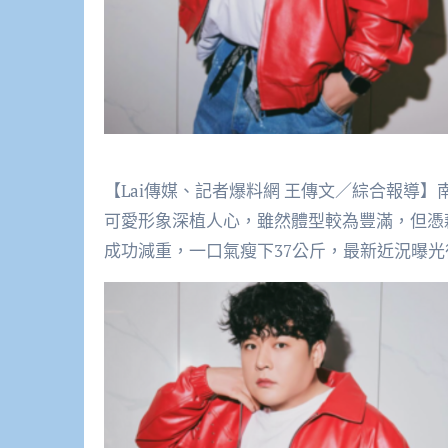
【Lai傳媒、記者爆料網 王傳文／綜合報導】南韓
可愛形象深植人心，雖然體型較為豐滿，但憑
成功減重，一口氣瘦下37公斤，最新近況曝