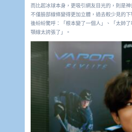
而比起冰球本身，更吸引網友目光的，則是神
不僅臉部線條變得更加立體，過去較少見的下
後紛紛驚呼：「根本變了一個人」、「太帥了
顎線太誇張了」。