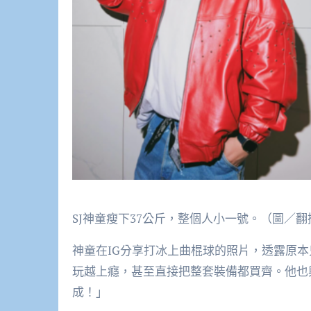
SJ神童瘦下37公斤，整個人小一號。（圖／翻
神童在IG分享打冰上曲棍球的照片，透露原
玩越上癮，甚至直接把整套裝備都買齊。他也
成！」