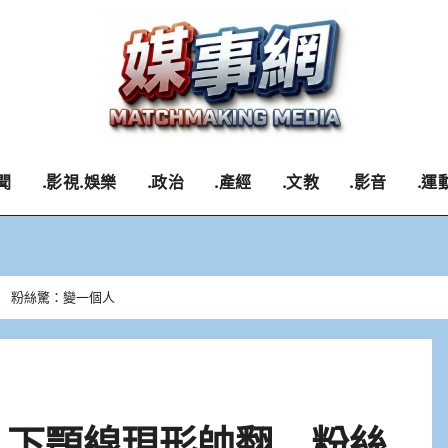
聞
.影視.娛樂
.政治
.產經
.文教
.影音
.運
翻 粉絲驚：變一個人
斤！下顎線現形帥翻 粉絲