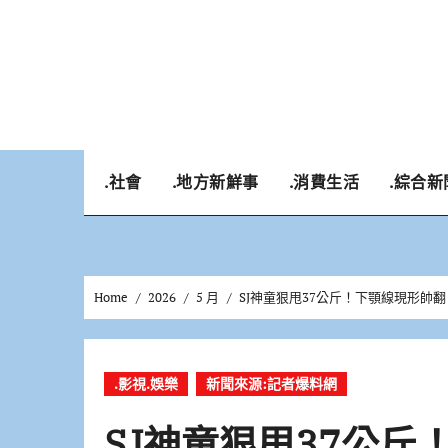
Skip
to
content
.社會
.地方新鮮事
.消費生活
.綜合新
Home
2026
5 月
SJ神童狠甩37公斤！下顎線現形帥
.影視.娛樂
新聞來源:記者爆料網
SJ神童狠甩37公