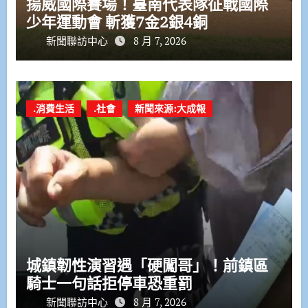
揚威國際賽場！臺南代表隊征戰國際
少年運動會 斬獲7金2銀4銅
新聞聯訪中心
8 月 7, 2026
.消費生活
.社會
新聞來源:大成報
城鎮韌性演習遇「硬闖哥」！前鎮區
騎士一句話拒停車恐重罰
新聞聯訪中心
8 月 7, 2026