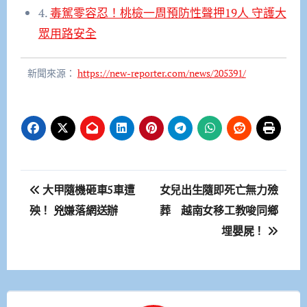
4.
毒駕零容忍！桃檢一周預防性聲押19人 守護大
眾用路安全
新聞來源：
https://new-reporter.com/news/205391/
文
大甲隨機砸車5車遭
女兒出生隨即死亡無力殮
章
殃！ 兇嫌落網送辦
葬 越南女移工教唆同鄉
埋嬰屍！
導
覽