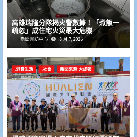
高雄瑞隆分隊揭火警數據！「煮飯一
疏忽」成住宅火災最大危機
新聞聯訪中心
8 月 7, 2026
.消費生活
.社會
新聞來源:大成報