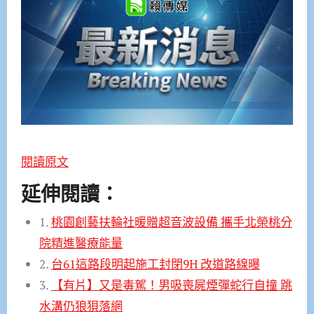
閱讀原文
延伸閱讀：
1.
桃園創藝扶輪社暖贈超音波設備 攜手北榮桃分
院精進醫療能量
2.
台61這路段明起施工封閉9H 改道路線曝
3.
【有片】又是毒駕！男吸喪屍煙彈蛇行自撞 跳
水溝仍狼狽落網