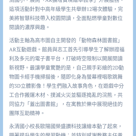
這項活動針對中高年級學生共舉辦12場次體驗，完
美將智慧科技帶入校園閱讀，全面點燃學童對數位
閱讀的濃厚興趣。
活動主軸為高市圖自主開發的「動物森林圖書館」
AR互動遊戲。館員與志工首先引導學生了解辦證福
利及多元的電子書平台，打破時空限制以開展閱讀
新視野。最讓學童驚艷的是，自己親手彩繪的2D動
物圖卡經手機掃描後，隨即化身為螢幕裡唱歌跳舞
的3D立體影像！學生們融入故事角色，在遊戲中分
工合作搬運木材、撲滅火災並驅逐搗亂的浣熊，共
同協力「蓋出圖書館」，在寓教於樂中展現絕佳的
團隊互助精神。
永清國小校長歐陽國榮盛讚科技讓繪本動了起來，
顯著提升學生的學習動機；並特別感謝教務主任黃