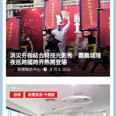
消災夯枷結合特技光影秀 嘉義城隍
夜巡跨國跨界熱鬧登場
新聞聯訪中心
8 月 8, 2026
.頭條
新聞來源:今傳媒