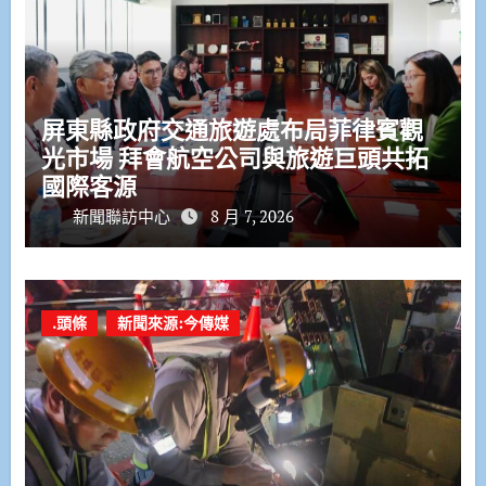
屏東縣政府交通旅遊處布局菲律賓觀
光市場 拜會航空公司與旅遊巨頭共拓
國際客源
新聞聯訪中心
8 月 7, 2026
.頭條
新聞來源:今傳媒