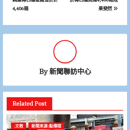
章
4,406箱
果斐然
導
覽
By
新聞聯訪中心
Related Post
.文教
新聞來源:點傳媒