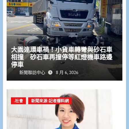
大園連環車禍！小貨車轉彎與砂石車
相撞 砂石車再撞停等紅燈機車路邊
停車
新聞聯訪中心
8 月 6, 2026
.社會
新聞來源:記者爆料網