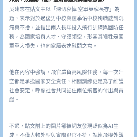
吳建志在貼文中以「深切哀悼 空軍英魂長存」為
題，表示對於過俊男中校與盧季佑中校殉職感到沉
痛與不捨，並指出兩人長年投入飛行訓練與國防任
務，為國家培育人才、守護領空，形容其犧牲是國
軍重大損失，也向家屬表達慰問之意。
他在內容中強調，飛官肩負高風險任務，每一次升
空都是承擔國家安全責任，相關訓練更是為了維護
社會安定，呼籲社會共同記住兩位飛官的付出與貢
獻。
不過，貼文附上的圖片卻被網友發現疑似為AI生
成，不僅人物外型與實際飛官不符，就連飛機外觀