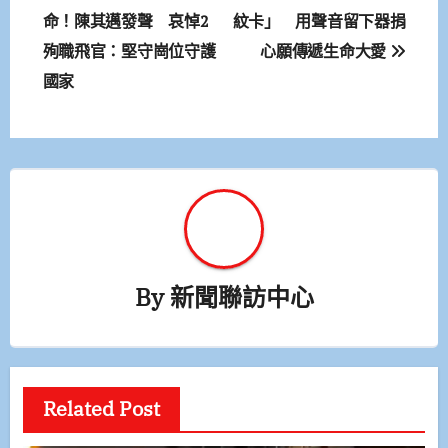
章
命！陳其邁發聲 哀悼2
紋卡」 用聲音留下器捐
殉職飛官：堅守崗位守護
心願傳遞生命大愛
導
國家
覽
By
新聞聯訪中心
Related Post