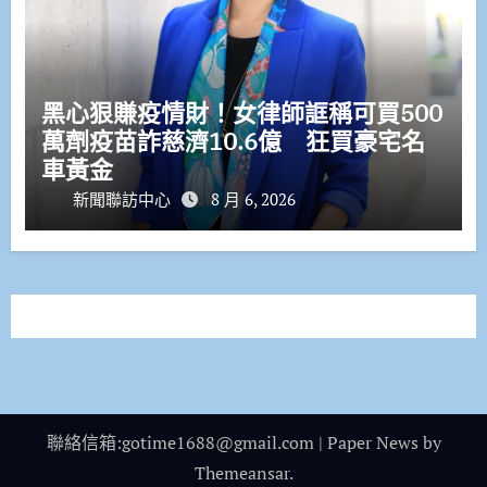
黑心狠賺疫情財！女律師誆稱可買500
萬劑疫苗詐慈濟10.6億 狂買豪宅名
車黃金
新聞聯訪中心
8 月 6, 2026
聯絡信箱:gotime1688@gmail.com
|
Paper News
by
Themeansar
.