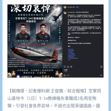
【賴傳媒、記者爆料網 王俊勝／綜合報導】空軍岡
山基地今（2日）T-34教練機失事釀成2名飛官殉
職，引發社會各界哀悼，不過也出現爭議插曲。國