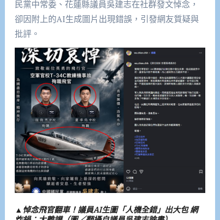
民黨中常委、花蓮縣議員吳建志在社群發文悼念，
卻因附上的AI生成圖片出現錯誤，引發網友質疑與
批評。
▲悼念飛官翻車！議員AI生圖「人機全錯」出大包 網
炸鍋：太離譜（圖／翻攝自議員吳建志臉書）