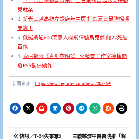
1.
「一幣出擊憨動奇蹟」全台萊爾富邀您支持憨
兒就業
2.
新光三越高雄左營店年中慶 打造夏日最強檔期
開跑！
3.
俄羅斯逾600架無人機飛彈襲烏克蘭 釀22死逾
百傷
4.
索尼揭曉《直到黎明2》 火精靈工作室接棒開
發PS5獨佔續作
新聞來源：
https://new-reporter.com/news/205369/
文
快訊／T-34失事奪2
三義慈濟中醫醫院推「聲