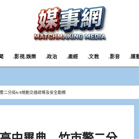
聞
.影視.娛樂
.政治
.產經
.文教
.影音
.運
警二分局6/4規劃交通疏導及安全勤務
高中畢典 竹市警二分