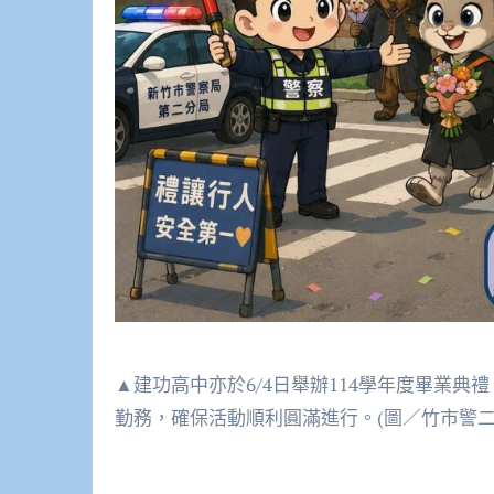
▲建功高中亦於6/4日舉辦114學年度畢業
勤務，確保活動順利圓滿進行。(圖／竹市警