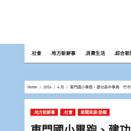
Skip
to
content
.社會
.地方新鮮事
.消費生活
.綜合新
Home
2026
6 月
東門國小畢跑、建功高中畢典 竹市
.地方新鮮事
.社會
新聞來源:勁報
東門國小畢跑、建功