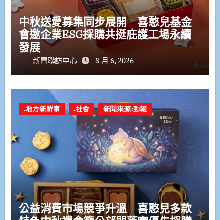
中秋送愛募集同步展開 喜憨兒基金
會邀企業ESG採購共挺庇護工場永續
發展
新聞聯訪中心
8 月 6, 2026
.地方新鮮事
.社會
新聞來源:勁報
公益消費市場競爭升溫 喜憨兒多款