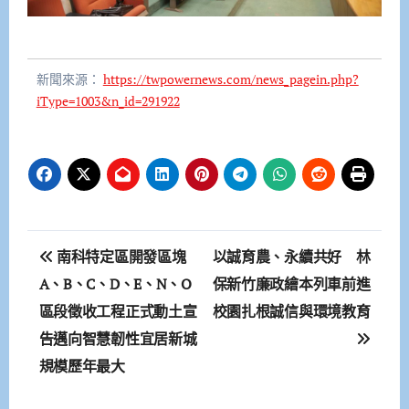
新聞來源：
https://twpowernews.com/news_pagein.php?
iType=1003&n_id=291922
文
南科特定區開發區塊
以誠育農、永續共好 林
章
A、B、C、D、E、N、O
保新竹廉政繪本列車前進
區段徵收工程正式動土宣
校園扎根誠信與環境教育
導
告邁向智慧韌性宜居新城
覽
規模歷年最大