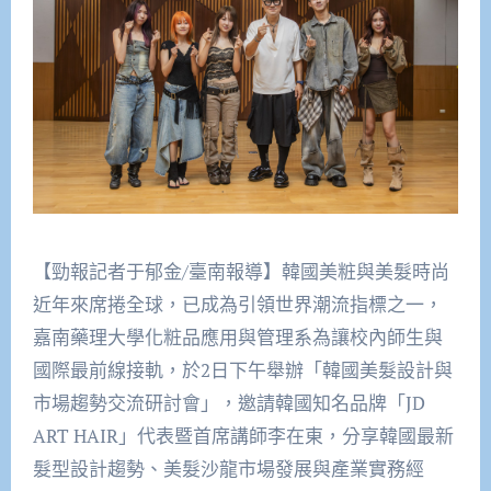
【勁報記者于郁金/臺南報導】韓國美粧與美髮時尚
近年來席捲全球，已成為引領世界潮流指標之一，
嘉南藥理大學化粧品應用與管理系為讓校內師生與
國際最前線接軌，於2日下午舉辦「韓國美髮設計與
市場趨勢交流研討會」，邀請韓國知名品牌「JD
ART HAIR」代表暨首席講師李在東，分享韓國最新
髮型設計趨勢、美髮沙龍市場發展與產業實務經