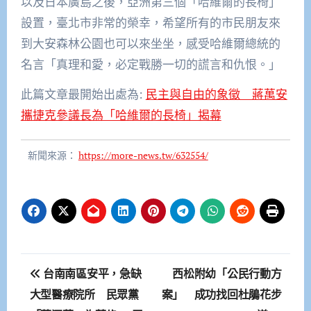
以及日本廣島之後，亞洲第三個「哈維爾的長椅」
設置，臺北市非常的榮幸，希望所有的市民朋友來
到大安森林公園也可以來坐坐，感受哈維爾總統的
名言「真理和愛，必定戰勝一切的謊言和仇恨。」
此篇文章最開始出處為:
民主與自由的象徵 蔣萬安
攜捷克參議長為「哈維爾的長椅」揭幕
新聞來源：
https://more-news.tw/632554/
文
台南南區安平，急缺
西松附幼「公民行動方
章
大型醫療院所 民眾黨
案」 成功找回杜鵑花步