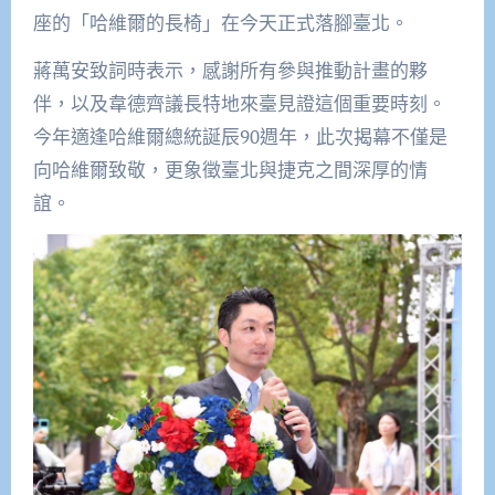
座的「哈維爾的長椅」在今天正式落腳臺北。
蔣萬安致詞時表示，感謝所有參與推動計畫的夥
伴，以及韋德齊議長特地來臺見證這個重要時刻。
今年適逢哈維爾總統誕辰90週年，此次揭幕不僅是
向哈維爾致敬，更象徵臺北與捷克之間深厚的情
誼。