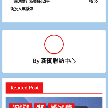
「蕭漍華」為藍綠3:3平
道
導
衡投入震撼彈
覽
By
新聞聯訪中心
Related Post
.地方新鮮事
.社會
新聞來源:勁報