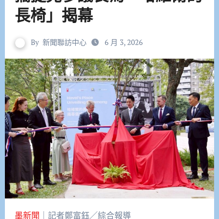
長椅」揭幕
By
新聞聯訪中心
6 月 3, 2026
墨新聞
｜記者鄭富鈺／綜合報導