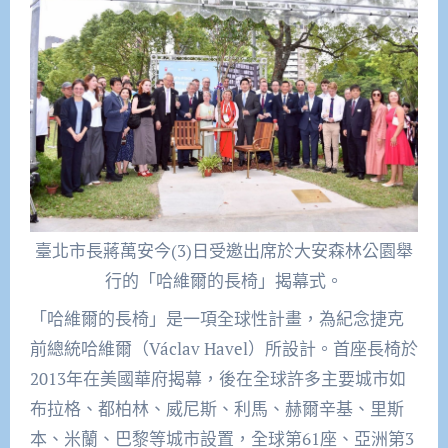
臺北市長蔣萬安今(3)日受邀出席於大安森林公園舉
行的「哈維爾的長椅」揭幕式。
「哈維爾的長椅」是一項全球性計畫，為紀念捷克
前總統哈維爾（Václav Havel）所設計。首座長椅於
2013年在美國華府揭幕，後在全球許多主要城市如
布拉格、都柏林、威尼斯、利馬、赫爾辛基、里斯
本、米蘭、巴黎等城市設置，全球第61座、亞洲第3