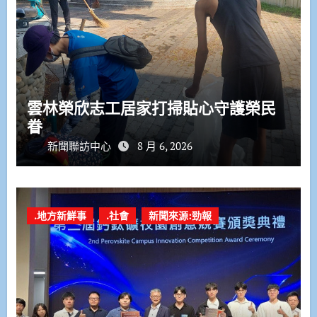
雲林榮欣志工居家打掃貼心守護榮民
眷
新聞聯訪中心
8 月 6, 2026
.地方新鮮事
.社會
新聞來源:勁報