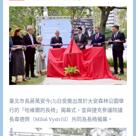
臺北市長蔣萬安今(3)日受邀出席於大安森林公園舉
行的「哈維爾的長椅」揭幕式，並與捷克參議院議
長韋德齊（Miloš Vystrčil）共同為長椅揭幕。