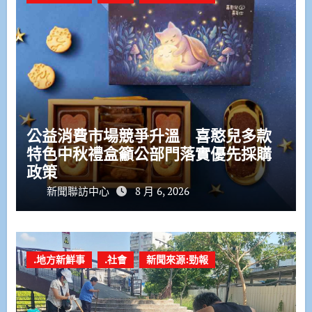
公益消費市場競爭升溫 喜憨兒多款
特色中秋禮盒籲公部門落實優先採購
政策
新聞聯訪中心
8 月 6, 2026
.地方新鮮事
.社會
新聞來源:勁報