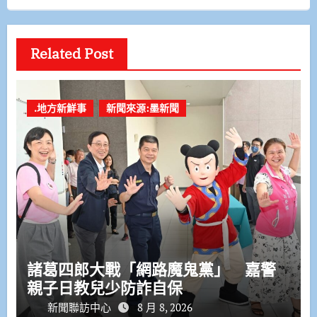
Related Post
.地方新鮮事
新聞來源:墨新聞
諸葛四郎大戰「網路魔鬼黨」 嘉警
親子日教兒少防詐自保
新聞聯訪中心
8 月 8, 2026