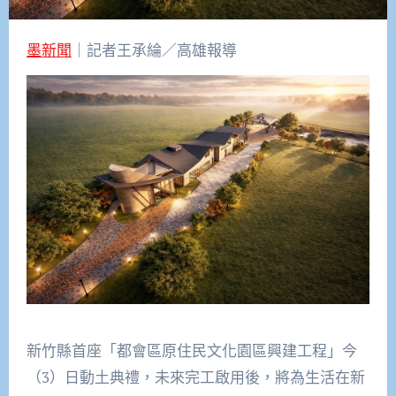
墨新聞
｜記者王承綸／高雄報導
新竹縣首座
「都會區原住民文化園區興建工程」
今
（
3
）
日
動土典禮
，未來完工啟用後，
將
為
生活在新