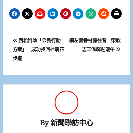
文
西松附幼「公民行動
讀左營眷村憶往昔 榮欣
章
方案」 成功找回杜鵑花
志工溫馨迎端午
步道
導
覽
By
新聞聯訪中心