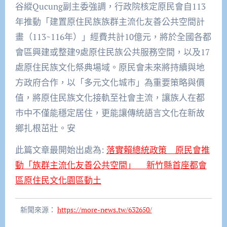
谷縱
Qucung
副主委
強調
，
行政院核定
原民會
自
113
年推動
「建置原住民族族群主流化友善公共空間計
畫（
113~116
年）」
經費共計
10
億元
，
將於全國各
都
會區
興建或整建
9
處原住民族公共服務空間
，
以
及
17
處原住民族文化祭典場域。原民會未來將
持續
與地
方政府合作，
以
「多元文化城市」
為
重要策略與價
值，
將原住民
族
文化接軌至社會主流，讓族人在都
市中不僅能穩定居住，更能讓傳統
語言
文化在新故
鄉
扎
根茁壯。安
此篇文章最開始出處為:
落實賴總統政策 原民會推
動「族群主流化友善公共空間」 新竹縣首座都會
區原住民文化園區動土
新聞來源：
https://more-news.tw/632650/