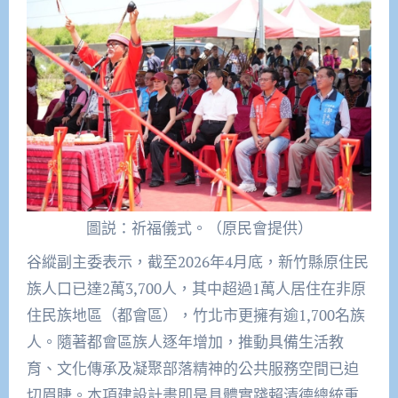
圖説：祈福儀式。（原民會提供）
谷縱副主委表示，截至
2026
年
4
月底，新竹縣原住民
族人口已達
2
萬
3,700
人，其中超過
1
萬人居住在非原
住民族地區（都會區），竹北市更擁有逾
1,700
名族
人。隨著都會區族人逐年增加，推動具備生活教
育、文化傳承及凝聚部落精神的公共服務空間已迫
切眉睫。本項建設計畫
即是
具體實踐賴清德總統
重