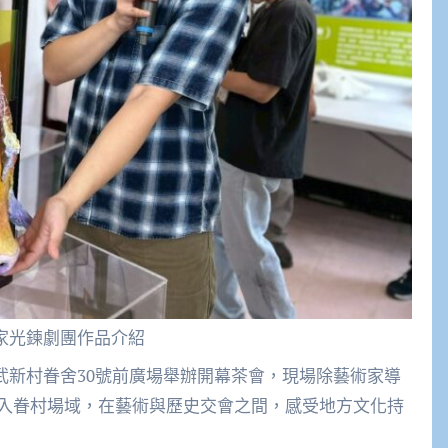
家光鍊劇團作品介紹
於太武新村眷舍30號前廣場舉辦開幕茶會，現場除藝術家導
入眷村場域，在藝術與歷史交會之間，感受地方文化持