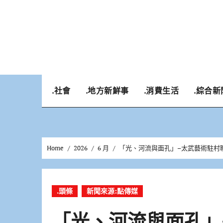
Skip
to
content
.社會
.地方新鮮事
.消費生活
.綜合新
Home
2026
6 月
「光、河流與面孔」–太武藝術駐村
.頭條
新聞來源:點傳媒
「光、河流與面孔」