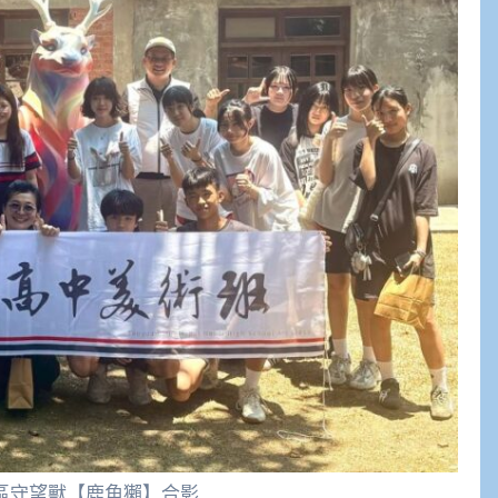
區守望獸【鹿角獺】合影