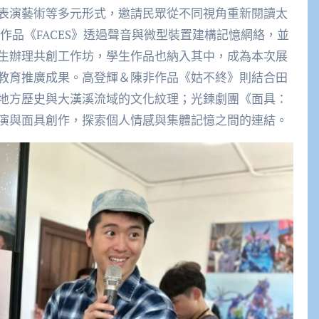
表演藝術等多元形式，邀請民眾從不同視角重新閱讀太
lles作品《FACES》透過聲音與微型裝置建構記憶網絡，並
生辦理共創工作坊，學生作品也納入其中，成為本次展
教育推廣成果。高登輝＆陳非作品《姑不終》則結合田
地方歷史與大漢溪流域的文化紋理；光鍊劇團《面具：
演與面具創作，探索個人情感與集體記憶之間的連結。