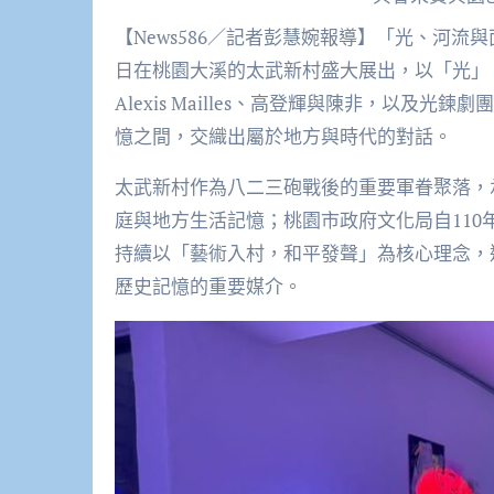
【News586／記者彭慧婉報導】「光、河流與面孔—太武藝術駐村聯展」將於115年5月29日至7月31
日在桃園大溪的太武新村盛大展出，以「光」
Alexis Mailles、高登輝與陳非，以
憶之間，交織出屬於地方與時代的對話。
太武新村作為八二三砲戰後的重要軍眷聚落，
庭與地方生活記憶；桃園市政府文化局自11
持續以「藝術入村，和平發聲」為核心理念，
歷史記憶的重要媒介。