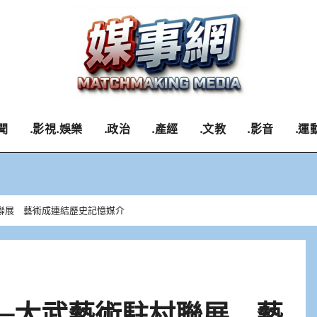
聞
.影視.娛樂
.政治
.產經
.文教
.影音
.運
聯展 藝術成連結歷史記憶媒介
–太武藝術駐村聯展 藝