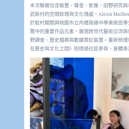
本次聯展包含裝置、聲音、影像、田野研究與
武新村的空間紋理與文化情感。Alexis Mai
於駐村期間與桃園市立內壢高級中學美術班學
覽中的重要作品元素，展現跨世代藝術交流與
野調查、歷史檔案與數據霓虹裝置，重新梳理
在歷史與文化之間》則透過社區參與、身體表