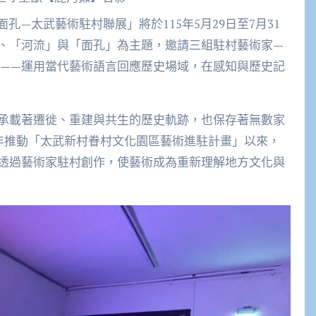
、「河流」與「面孔」為主題，邀請三組駐村藝術家—
及光鍊劇團——運用當代藝術語言回應歷史場域，在感知與歷史記
承載著遷徙、重建與共生的歷史軌跡，也保存著無數家
0年推動「太武新村眷村文化園區藝術進駐計畫」以來，
透過藝術家駐村創作，使藝術成為重新理解地方文化與