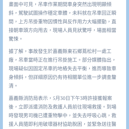
畫面中可見，吊車作業期間車身突然出現明顯傾
斜，駕駛試圖操作穩定車體，未料就在吊車回正瞬
間，上方吊掛重物因慣性與反作用力大幅擺動，直
接朝車頭方向甩去，現場人員見狀驚呼，場面相當
驚悚。
據了解，事故發生於嘉義縣東石鄉蔦松村一處工
廠，吊車當時正在進行吊掛施工。部分媒體指出，
現場疑似因固定吊車的地樁失去平衡，進而導致車
身傾斜，但詳細原因仍有待相關單位進一步調查釐
清。
嘉義縣消防局表示，5月30日下午3時許接獲報案
後，立即派遣消防及救護人員前往現場救援。到場
時發現男司機已遭重物擊中，並失去呼吸心跳，救
援人員隨即利用破壞器材協助脫困，並緊急送往醫