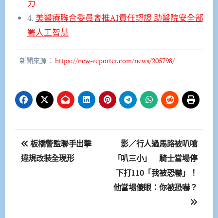
力
4.
美醫療聯合委員會推AI責任認證 助醫院安全部
署人工智慧
新聞來源：
https://new-reporter.com/news/205798/
文
板橋警監聯手出擊
影／行人過馬路被叭嗆
章
違規改裝全現形
「叭三小」 騎士當場停
下打110「我被恐嚇」！
導
他當場傻眼：你被恐嚇？
覽