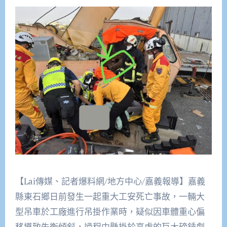
【Lai傳媒、記者爆料網/地方中心/嘉義報導】嘉義
縣東石鄉日前發生一起重大工安死亡事故，一輛大
型吊車於工廠進行吊掛作業時，疑似因車體重心偏
移導致失衡傾斜，過程中懸掛於高處的巨大磅錘劇