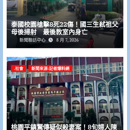
泰國校園槍擊8死22傷！國三生弒祖父
母後掃射 最後教室內身亡
新聞聯訪中心
8 月 7, 2026
.社會
新聞來源:記者爆料網
桃園平鎮驚傳疑似殺妻案！8旬婦人陳