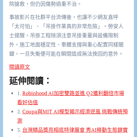
院搶救，但仍因傷勢過重不治。
事故影片在社群平台流傳後，也讓不少網友直呼
「太可怕」、「吊掛作業真的非常危險」。勞安人
士提醒，吊掛工程除須注意吊掛重量與設備限制
外，施工地面穩定性、車體支撐與重心配置同樣關
鍵，一旦失衡便可能在瞬間造成無法挽回的意外。
閱讀原文
延伸閱讀：
1.
Robinhood AI加密雙路並進 Q2獲利翻倍市場
看好估值
2.
Coupa與MIT AI模型揭示經濟逆風 挑戰傳統預
測
3.
台灣精品獎亮相底特律展會 秀AI移動生態鏈實