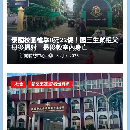
泰國校園槍擊8死22傷！國三生弒祖父
母後掃射 最後教室內身亡
新聞聯訪中心
8 月 7, 2026
.社會
新聞來源:記者爆料網