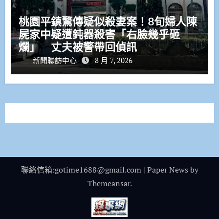
桃園平鎮驚傳疑似殺妻案！8旬婦人陳
屍家中疑遭鈍器殺害「右臉幾乎砸
爛」 丈夫被警帶回偵訊
新聞聯訪中心
8 月 7, 2026
聯絡信箱:gotime1688@gmail.com
|
Paper News
by
Themeansar
.