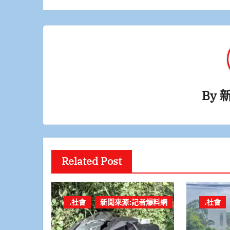
覽
By
Related Post
.社會
新聞來源:記者爆料網
.社會