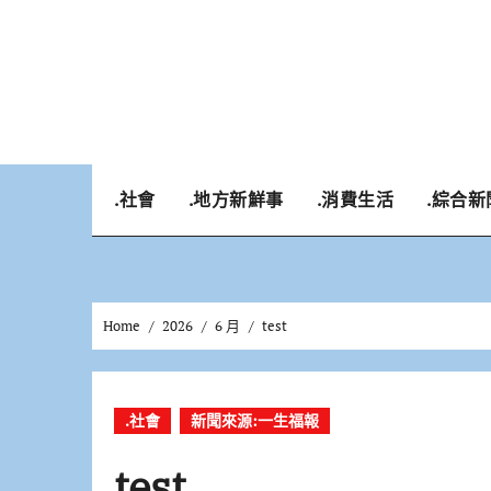
Skip
to
content
.社會
.地方新鮮事
.消費生活
.綜合新
Home
2026
6 月
test
.社會
新聞來源:一生福報
test