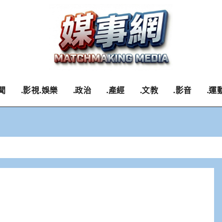
聞
.影視.娛樂
.政治
.產經
.文教
.影音
.運