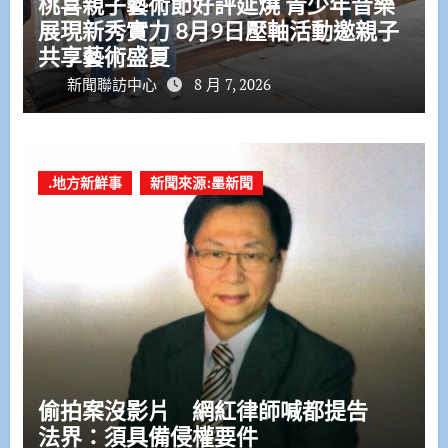
桃喜親子藝術節好評延燒 青少年音樂
展現新秀實力 8月9日壓軸活動邀親子
共享藝術盛夏
新聞聯訪中心
8 月 7, 2026
.地方新鮮事
新聞來源:墨新聞
偷拍案沒影片 網紅律師喊都提告
法界：須具備侵權要件