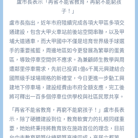
盧市長表示「再省不能省教育，再窮不能窮孩
子！」
盧市長指出，近年市府陸續完成各項大甲區多項交
通建設，包含大甲火車站前後站空間串聯，以及甲
埔大道通車，而大甲國中不僅是培育世界級手球選
手的重要搖籃，周邊地區如今更發展為繁華的蛋黃
區，導致停車空間供不應求。為兼顧師生教學與周
遭鄰里停車需求，先前已投資1億6千萬元興建結合
國際級手球場規格的新禮堂，今日更進一步動工興
建地下停車場，建設經費由市府全額支應，完工後
將可釋出一百多個停車位供學校與社區民眾共享。
「再省不能省教育，再窮不能窮孩子！」盧市長表
示，除了硬體建設到位，教育軟實力的扎根同樣重
要，她始終秉持將教育放在施政首位的理念，目前
台中市教育預算佔總預算高達四成，高居六都第