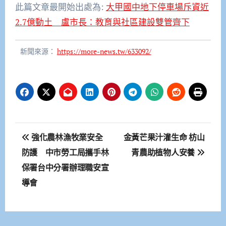
此篇文章最開始出處為:
大甲國中地下停車場斥資近
2.7億動土 盧市長：教育與社區建設雙管齊下
新聞來源：
https://more-news.tw/633092/
文
強化農林漁牧業安全
金黃芒果汁灌生命 枋山
章
防護 中市勞工局攜手林
青農助植物人安養
保署台中分署辦理職安宣
導
導會
覽