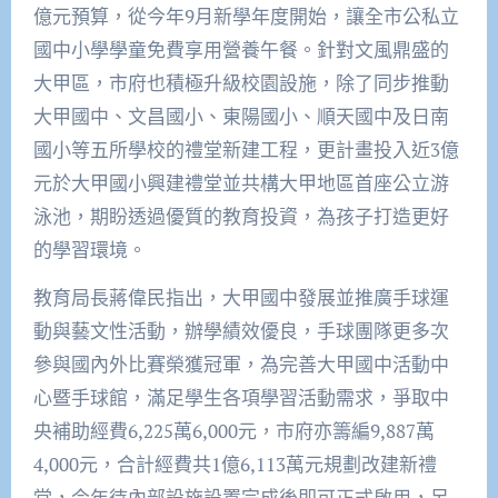
億元預算，從今年9月新學年度開始，讓全市公私立
國中小學學童免費享用營養午餐。針對文風鼎盛的
大甲區，市府也積極升級校園設施，除了同步推動
大甲國中、文昌國小、東陽國小、順天國中及日南
國小等五所學校的禮堂新建工程，更計畫投入近3億
元於大甲國小興建禮堂並共構大甲地區首座公立游
泳池，期盼透過優質的教育投資，為孩子打造更好
的學習環境。
教育局長蔣偉民指出，大甲國中發展並推廣手球運
動與藝文性活動，辦學績效優良，手球團隊更多次
參與國內外比賽榮獲冠軍，為完善大甲國中活動中
心暨手球館，滿足學生各項學習活動需求，爭取中
央補助經費6,225萬6,000元，市府亦籌編9,887萬
4,000元，合計經費共1億6,113萬元規劃改建新禮
堂，今年待內部設施設置完成後即可正式啟用，另