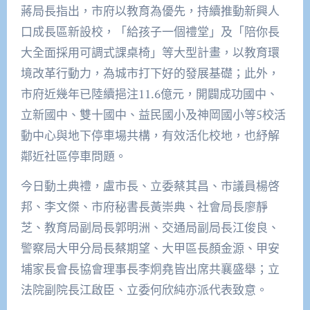
蔣局長指出，市府以教育為優先，持續推動新興人
口成長區新設校，「給孩子一個禮堂」及「陪你長
大全面採用可調式課桌椅」等大型計畫，以教育環
境改革行動力，為城市打下好的發展基礎；此外，
市府近幾年已陸續挹注11.6億元，開闢成功國中、
立新國中、雙十國中、益民國小及神岡國小等5校活
動中心與地下停車場共構，有效活化校地，也紓解
鄰近社區停車問題。
今日動土典禮，盧市長、立委蔡其昌、市議員楊啓
邦、李文傑、市府秘書長黃崇典、社會局長廖靜
芝、教育局副局長郭明洲、交通局副局長江俊良、
警察局大甲分局長蔡期望、大甲區長顏金源、甲安
埔家長會長協會理事長李炯堯皆出席共襄盛舉；立
法院副院長江啟臣、立委何欣純亦派代表致意。