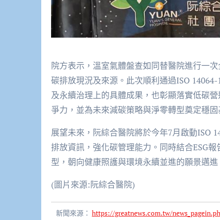
院方表示，溫室氣體盤查如同替醫院進行一次
碳排放現況及來源。此次順利通過ISO 1406
及永續治理上的具體成果，也彰顯落實低碳營
爭力，並為未來減碳策略與淨零轉型奠定穩固
展望未來，阮綜合醫院將於今年7月啟動ISO 
排放資訊，強化碳管理能力。同時結合ESG
型，朝向健康照護與環境永續並進的願景邁進
(圖片來源:阮綜合醫院)
新聞來源：
https://greatnews.com.tw/news_pagein.