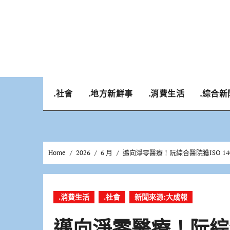
Skip
to
content
.社會
.地方新鮮事
.消費生活
.綜合新
Home
2026
6 月
邁向淨零醫療！阮綜合醫院獲ISO 1
.消費生活
.社會
新聞來源:大成報
邁向淨零醫療！阮綜合