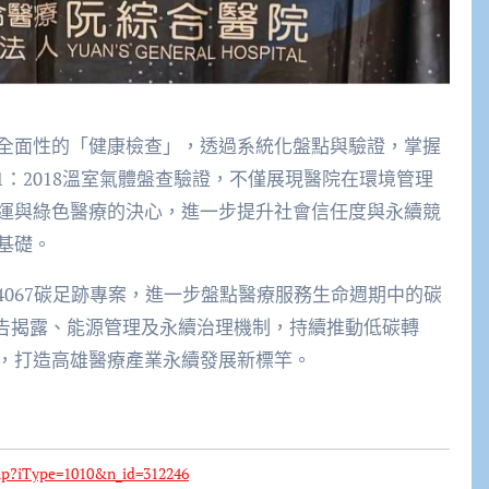
全面性的「健康檢查」，透過系統化盤點與驗證，掌握
4-1：2018溫室氣體盤查驗證，不僅展現醫院在環境管理
運與綠色醫療的決心，進一步提升社會信任度與永續競
基礎。
14067碳足跡專案，進一步盤點醫療服務生命週期中的碳
報告揭露、能源管理及永續治理機制，持續推動低碳轉
，打造高雄醫療產業永續發展新標竿。
php?iType=1010&n_id=312246