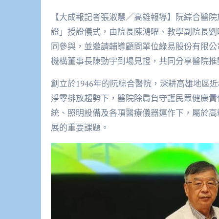
【大成報記者張淑慧／高雄報導】阮綜合醫院於6月3
證」授證儀式，由院長陳鴻曜、教學副院長劉
同參與，並邀請輔導顧問單位綠易股份有限公
機構董事長陳勁宇到場見證，共同分享醫院推
創立於1946年的阮綜合醫院，深耕高雄地區
淨零排放趨勢下，醫院除肩負守護民眾健康責
統、照明設備及各項醫療儀器運作下，屬於高
展的重要課題。