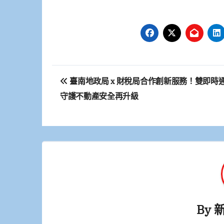
文
臺南地政局 x 財稅局合作創新服務！雙即時
章
守護不動產安全再升級
導
覽
By