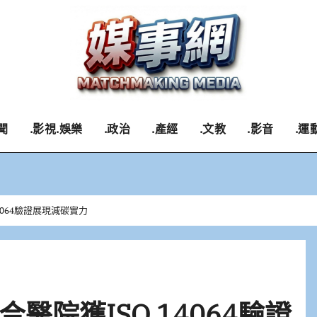
聞
.影視.娛樂
.政治
.產經
.文教
.影音
.運
4064驗證展現減碳實力
醫院獲ISO 14064驗證