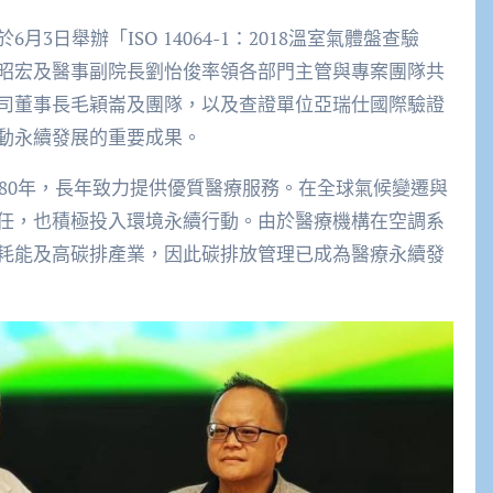
日舉辦「ISO 14064-1：2018溫室氣體盤查驗
昭宏及醫事副院長劉怡俊率領各部門主管與專案團隊共
司董事長毛穎崙及團隊，以及查證單位亞瑞仕國際驗證
動永續發展的重要成果。
近80年，長年致力提供優質醫療服務。在全球氣候變遷與
任，也積極投入環境永續行動。由於醫療機構在空調系
耗能及高碳排產業，因此碳排放管理已成為醫療永續發