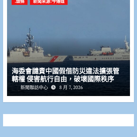
.頭條
新聞來源:今傳媒
海委會譴責中國假借防災違法擴張管
轄權 侵害航行自由，破壞國際秩序
新聞聯訪中心
8 月 7, 2026