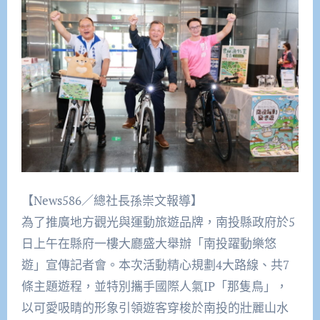
【News586／總社長孫崇文報導】
為了推廣地方觀光與運動旅遊品牌，南投縣政府於5
日上午在縣府一樓大廳盛大舉辦「南投躍動樂悠
遊」宣傳記者會。本次活動精心規劃4大路線、共7
條主題遊程，並特別攜手國際人氣IP「那隻鳥」，
以可愛吸睛的形象引領遊客穿梭於南投的壯麗山水