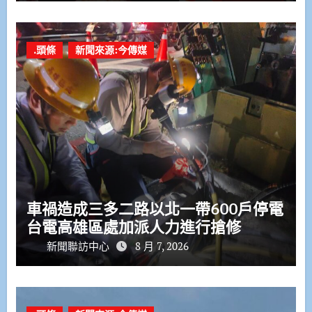
.頭條
新聞來源:今傳媒
車禍造成三多二路以北一帶600戶停電
台電高雄區處加派人力進行搶修
新聞聯訪中心
8 月 7, 2026