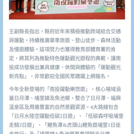
王副縣長指出，縣府近年來積極推動跨域結合交通
與運動，持續推廣單車旅遊、登山徒步、森林活動
及慢遊體驗。這項努力也獲得教育部體育署的肯
定，將其列為推動特色運動觀光遊程的典範，讓南
投成功發展出兼具健康、休閒與體驗的「運動觀光
新亮點」，非常歡迎全國民眾踴躍上網報名。
今年全新登場的「南投躍動樂悠遊」，核心場域涵
蓋日月潭、埔里鎮及魚池鄉，整合了日月潭、福興
溫泉區及周邊豐富的自然景觀資源。4大路線包含
「日月水陸空躍動低碳2日遊」、「低碳森呼吸埔里
走騎2日遊」、「鯉魚潭&虎頭山鯉魚遊埔里1日徒
步旅行」及「埔里鎮&魚池鄉單車領騎半日導