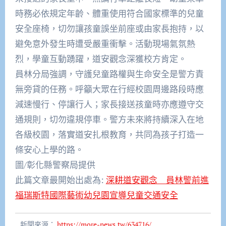
時務必依規定年齡、體重使用符合國家標準的兒童
安全座椅，切勿讓孩童誤坐前座或由家長抱持，以
避免意外發生時遭受嚴重衝擊。活動現場氣氛熱
烈，學童互動踴躍，道安觀念深獲校方肯定。
員林分局強調，守護兒童路權與生命安全是警方責
無旁貸的任務。呼籲大眾在行經校園周邊路段時應
減速慢行、停讓行人；家長接送孩童時亦應遵守交
通規則，切勿違規停車。警方未來將持續深入在地
各級校園，落實道安扎根教育，共同為孩子打造一
條安心上學的路。
圖/彰化縣警察局提供
此篇文章最開始出處為:
深耕道安觀念 員林警前進
福瑞斯特國際藝術幼兒園宣導兒童交通安全
新聞來源：
https://more-news.tw/634716/