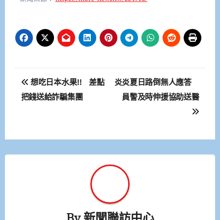
文
想吃日本水果!! 差點
炎炎夏日路倒無人應答
章
把錢送給詐騙集團
員警及時伸援協助送醫
導
覽
By
新聞聯訪中心