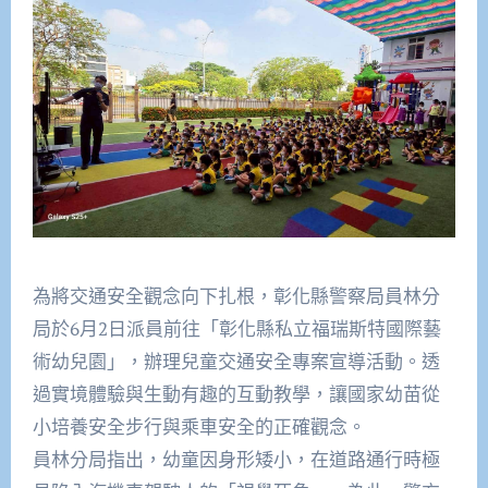
為將交通安全觀念向下扎根，彰化縣警察局員林分
局於6月2日派員前往「彰化縣私立福瑞斯特國際藝
術幼兒園」，辦理兒童交通安全專案宣導活動。透
過實境體驗與生動有趣的互動教學，讓國家幼苗從
小培養安全步行與乘車安全的正確觀念。
員林分局指出，幼童因身形矮小，在道路通行時極