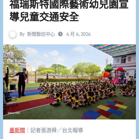
福瑞斯特國際藝術幼兒園宣
導兒童交通安全
By
新聞聯訪中心
6 月 6, 2026
墨新聞
｜記者張游舜／台北報導