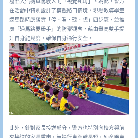
易陷入汽機車駕駛人的「視覺死角」。為此，警方
在活動中特別設計了模擬路口情境，現場教導學童
過馬路時應落實「停、看、聽、想」四步驟，並推
廣「過馬路要舉手」的防禦觀念，藉由舉高雙手提
升自身能見度，確保自身通行安全。
此外，針對家長接送部分，警方也特別向校方與前
來接送的家長重申，無論行車距離長短，幼童乘車