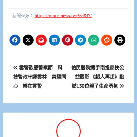
新聞來源：
https://more-news.tw/634847/
文
雲警歡慶警察節 科
佑民醫院攜手南投家扶公
章
技警政守護雲林 榮耀同
益觀影 《超人再起》點
心 樂在雲警
燃130位親子生命勇氣
導
覽