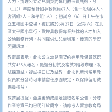
人力，辦理公立幼兒園契約進用教保員甄選，今
（115）年度預計招募教保員67人（含一般組64人、
客語組2人、和平組1人）；初試今（6）日上午在市
立五權國中登場，複試將於6月27日（星期六）在北
區太平國小舉行，歡迎具教保專業熱忱的人才加入
公幼服務行列，共同提供幼兒更穩定、優質的學習
照顧環境。
教育局表示，此次公立幼兒園契約進用教保員甄選
共有458人報名，甄選分初試及複試2階段辦理，初
試採筆試，複試採口試及試教；此次也新增留用教
保員於分發時可申請留任原園規定，以保障留用教
保員權益。
教育局提醒，甄選後續成績及錄取名單公告、分發
作業等資訊均已明訂於簡章，請應考人留意教育局