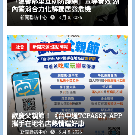
「溫馨鄰里互助防護網」宣導奏效 湖
內警消合力化解獨居翁危機
新聞聯訪中心
8 月 8, 2026
.社會
新聞來源:焦點時報
歡慶父親節！《台中通TCPASS》APP
攜手在地名店熱情端好康
新聞聯訪中心
8 月 8, 2026