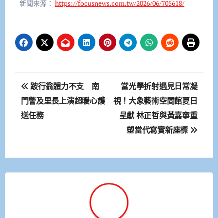
新聞來源：
https://focusnews.com.tw/2026/06/705618/
文
跛行翁體力不支 南
當光學折射遇見日常凝
章
門警及里長上演超暖心護
視！大象藝術空間館夏日
送任務
呈獻 林正哲與黃嘉寧重
導
塑當代寫實新座標
覽