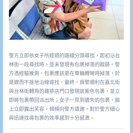
警方立即依女子所經過的路線分頭尋找，起初沿台
林街一段尋找時，並未發現有包裹掉落的蹤跡。警
方憑經驗推測，包裹應該是在車輛轉彎時掉落，於
是鍥而不捨地沿線尋找，最終，員警順利在嘉北街
與台林街轉角的雞排店門口發現該紫色包裹，並立
即將包裹帶回派出所；女子一見到遺失的包裹，臉
上立即露出笑容，頻頻向警方道謝，對於警方細心
與迅速找尋包裹的效率感到十分感激。