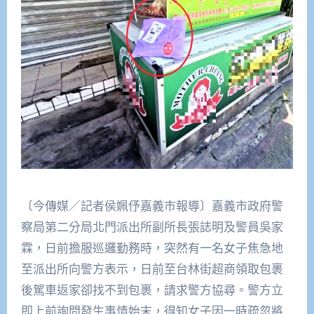
〔今傳媒／記者侯姵伃嘉義市報導〕嘉義市政府警
察局第二分局北門派出所副所長張誌明及警員吳家
霖，日前擔服巡邏勤務時，突然有一名女子焦急地
至派出所向警方表示，日前至台林街超商領取包裹
後駕車返家卻找不到包裹，請求警方協尋。警方立
即上前詢問發生事情始末，得知女子因一時疏忽將