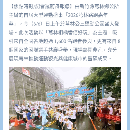
【焦點時報/記者羅蔚舟報導】由新竹縣芎林鄉公所
主辦的首屆大型運動盛事「2026芎林路跑嘉年
華」，今（6/6）日上午於芎林公三運動公園盛大登
場。此次活動以「芎林相橘番倍好玩」為主題，吸
引來自全國各地超過 1,600 名跑者參與，更有來自 8
個國家的國際選手共襄盛舉，現場熱鬧非凡，充分
展現芎林推動運動觀光與健康城市的豐碩成果。