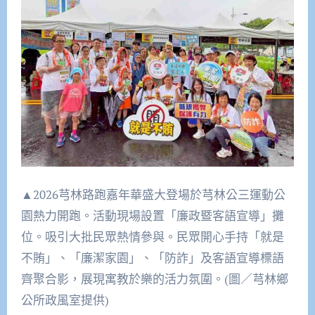
▲2026芎林路跑嘉年華盛大登場於芎林公三運動公
園熱力開跑。活動現場設置「廉政暨客語宣導」攤
位。吸引大批民眾熱情參與。民眾開心手持「就是
不賄」、「廉潔家園」、「防詐」及客語宣導標語
齊聚合影，展現寓教於樂的活力氛圍。(圖／芎林鄉
公所政風室提供)