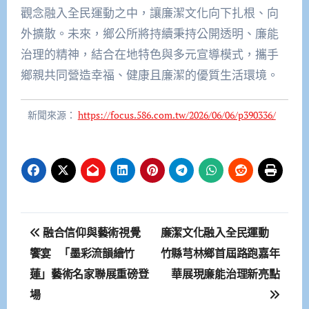
觀念融入全民運動之中，讓廉潔文化向下扎根、向
外擴散。未來，鄉公所將持續秉持公開透明、廉能
治理的精神，結合在地特色與多元宣導模式，攜手
鄉親共同營造幸福、健康且廉潔的優質生活環境。
新聞來源：
https://focus.586.com.tw/2026/06/06/p390336/
文
融合信仰與藝術視覺
廉潔文化融入全民運動
章
饗宴 「墨彩流韻繪竹
竹縣芎林鄉首屆路跑嘉年
蓮」藝術名家聯展重磅登
華展現廉能治理新亮點
導
場