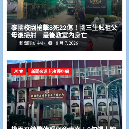
泰國校園槍擊8死22傷！國三生弒祖父
母後掃射 最後教室內身亡
新聞聯訪中心
8 月 7, 2026
.社會
新聞來源:記者爆料網