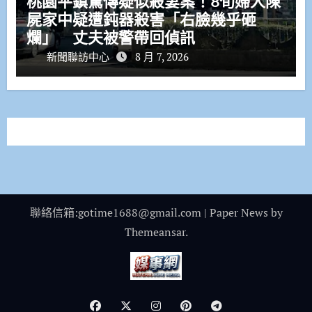
桃園平鎮驚傳疑似殺妻案！8旬婦人陳
屍家中疑遭鈍器殺害「右臉幾乎砸
爛」 丈夫被警帶回偵訊
新聞聯訪中心
8 月 7, 2026
聯絡信箱:gotime1688@gmail.com
|
Paper News
by
Themeansar
.