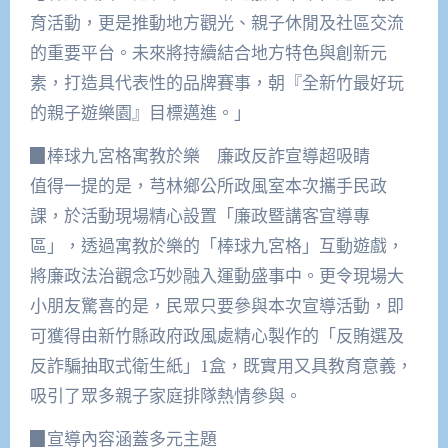
育活動，更是推動地方觀光、親子休閒及社區交流
的重要平台。未來將持續結合地方特色與創新元
素，打造具代表性的品牌賽事，朝『全新竹最好玩
的親子遊樂園』目標邁進。」
▉棒球九宮格寓教於樂 廉政反詐宣導超吸睛
值得一提的是，芎林鄉公所政風室本次攜手民政
課，於活動現場精心設置「廉政暨講客宣導專
區」，透過寓教於樂的「棒球九宮格」互動遊戲，
將廉政法治觀念巧妙融入運動盛事中。更令現場大
小朋友驚喜的是，民眾只要參與本次宣導活動，即
可獲得由新竹縣政府政風處精心製作的「反賄選及
反詐騙抽取式衛生紙」1盒，既實用又具教育意義，
吸引了眾多親子家庭排隊熱情參與。
▉宣導內容涵蓋多元主題