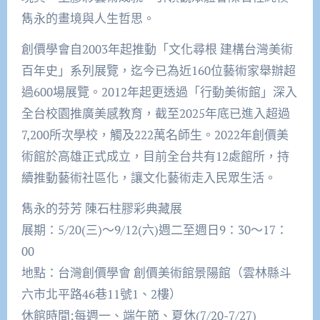
雋永的畫境與人生哲思。
創價學會自2003年起推動「文化尋根 建構台灣美術
百年史」系列展覽，迄今已為近160位藝術家舉辦超
過600場展覽。2012年起更透過「行動美術館」深入
全台校園推廣美感教育，截至2025年底已進入超過
7,200所次學校，觸及222萬名師生。2022年創價美
術館於高雄正式成立，目前全台共有12處館所，持
續推動藝術社區化，讓文化藝術走入民眾生活。
雋永的芬芳 陳石柱膠彩典藏展
展期：5/20(三)～9/12(六)週二至週日9：30～17：
00
地點：台灣創價學會 創價美術館景陽館（雲林縣斗
六市北平路46巷11號1、2樓）
休館時間:每週一、端午節、夏休(7/20-7/27)