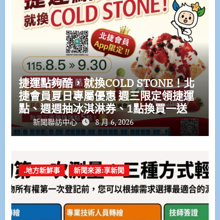
捷運點夠酷，就換COLD STONE！北
捷會員夏日專屬優惠 週三限定領捷運
點、週週抽冰淇淋券、1點換買一送一
優惠券
新聞聯訪中心
8 月 6, 2026
.地方新鮮事
新聞來源:享新聞