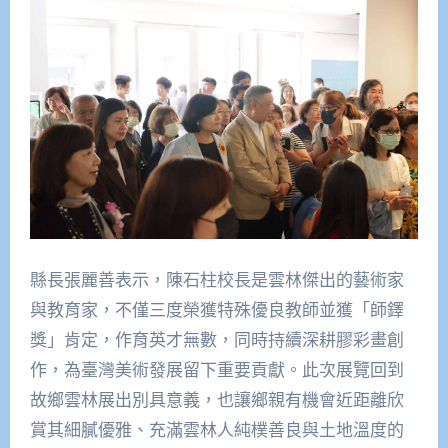
縣長張麗善表示，陳石柱校長是雲林傑出的藝術家
與教育家，不僅三度榮獲特殊優良教師並獲「師鐸
獎」肯定，作育英才無數，同時持續深耕膠彩畫創
作，為臺灣美術發展留下重要貢獻。此次展覽回到
故鄉雲林展出別具意義，也讓鄉親有機會近距離欣
賞其細膩優雅、充滿雲林人純樸善良與土地溫度的