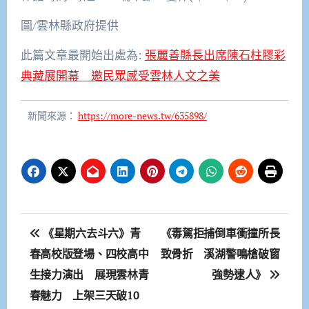
圖/雲林縣政府提供
此篇文章最開始出處為:
張麗善縣長出席陳石柱膠彩
典藏展開幕 邀民眾感受雲林人文之美
新聞來源：
https://more-news.tw/635898/
文
《星期六去斗六》青
《毒駕拒捕倒車衝撞所長
章
春高校版登場、四校高中
致骨折 溪湖警鳴槍破窗
生接力演出 展現雲林青
強勢逮人》
導
春魅力 上架三天破10