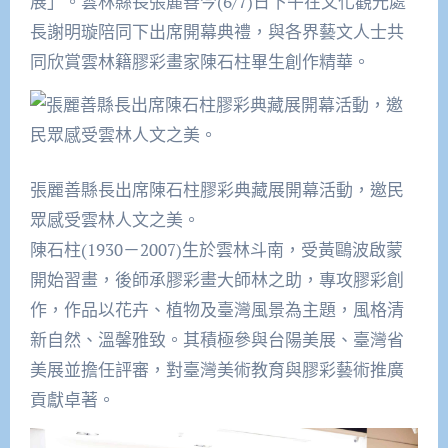
展」。雲林縣長張麗善今(6/7)日下午在文化觀光處
長謝明璇陪同下出席開幕典禮，與各界藝文人士共
同欣賞雲林籍膠彩畫家陳石柱畢生創作精華。
張麗善縣長出席陳石柱膠彩典藏展開幕活動，邀民
眾感受雲林人文之美。
陳石柱(1930－2007)生於雲林斗南，受黃鷗波啟蒙
開始習畫，後師承膠彩畫大師林之助，專攻膠彩創
作，作品以花卉、植物及臺灣風景為主題，風格清
新自然、溫馨雅致。其積極參與台陽美展、臺灣省
美展並擔任評審，對臺灣美術教育與膠彩藝術推廣
貢獻卓著。