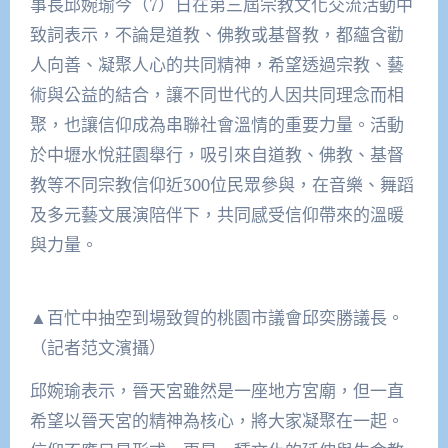
事長邱婉瑜今（7）日在第三屆宗教文化交流活動中
致詞表示，不論是道教、佛教或基督教，都蘊含勸
人向善、凝聚人心的共同精神，希望透過宗教、藝
術與公益的結合，讓不同世代的人因共同理念而相
聚，也讓信仰成為串聯社會溫情的重要力量。活動
於中壢水悅莊園舉行，吸引來自道教、佛教、基督
教等不同宗教信仰近300位民眾參與，在音樂、舞蹈
及多元藝文展演陪伴下，共同感受信仰帶來的溫暖
與力量。
▲百忙中抽空到場致賀的桃園市議會邱奕勝議長。
（記者范文濱攝）
邱婉瑜表示，晉天宮雖然是一座地方宮廟，但一直
希望以晉天宮的精神為核心，將大家凝聚在一起。