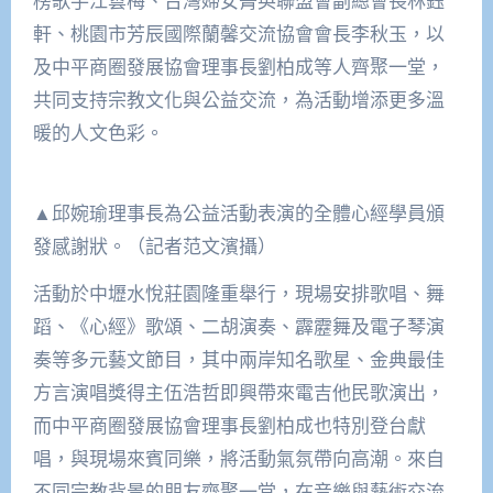
榜歌手江雲梅、台灣婦女菁英聯盟會副總會長林鈺
軒、桃園市芳辰國際蘭馨交流協會會長李秋玉，以
及中平商圈發展協會理事長劉柏成等人齊聚一堂，
共同支持宗教文化與公益交流，為活動增添更多溫
暖的人文色彩。
▲邱婉瑜理事長為公益活動表演的全體心經學員頒
發感謝狀。（記者范文濱攝）
活動於中壢水悅莊園隆重舉行，現場安排歌唱、舞
蹈、《心經》歌頌、二胡演奏、霹靂舞及電子琴演
奏等多元藝文節目，其中兩岸知名歌星、金典最佳
方言演唱獎得主伍浩哲即興帶來電吉他民歌演出，
而中平商圈發展協會理事長劉柏成也特別登台獻
唱，與現場來賓同樂，將活動氣氛帶向高潮。來自
不同宗教背景的朋友齊聚一堂，在音樂與藝術交流