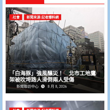
.社會
新聞來源:記者爆料網
「白海豚」強風釀災！ 北市工地鷹
架被吹垮路人滑倒兩人受傷
新聞聯訪中心
8 月 8, 2026