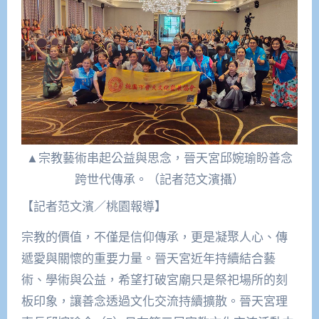
▲宗教藝術串起公益與思念，晉天宮邱婉瑜盼善念
跨世代傳承。（記者范文濱攝）
【記者范文濱／桃園報導】
宗教的價值，不僅是信仰傳承，更是凝聚人心、傳
遞愛與關懷的重要力量。晉天宮近年持續結合藝
術、學術與公益，希望打破宮廟只是祭祀場所的刻
板印象，讓善念透過文化交流持續擴散。晉天宮理