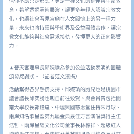
信仰不應只是形式，更是一種文化的延伸與生命教
育，希望透過藝術展演，讓更多年輕人認識宗教文
化，也讓社會看見宮廟在人文關懷上的另一種力
量。未來也將持續與學術界及公益團體合作，讓宗
教文化能夠與社會需求接軌，發揮更大的正向影響
力。
▲晉天宮理事長邱婉瑜為參加公益活動表演的團體
頒發感謝狀。（記者范文濱攝）
活動獲得各界熱情支持，邱婉瑜的胞兄也是桃園市
議會議長邱奕勝也親自前往致賀。與會貴賓包括開
南大學校長郭鐘達、中壢興國慈惠堂住持朱月球、
兩岸知名歌星暨第九屆金典最佳方言演唱獎得主伍
浩哲、兩岸星耀文化公司董事長林標祥、超級紅人