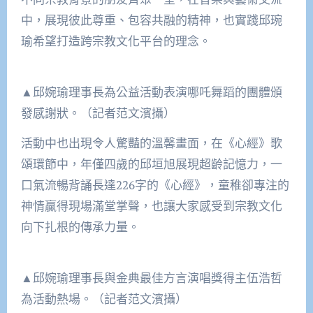
中，展現彼此尊重、包容共融的精神，也實踐邱琬
瑜希望打造跨宗教文化平台的理念。
▲邱婉瑜理事長為公益活動表演哪吒舞蹈的團體頒
發感謝狀。（記者范文濱攝）
活動中也出現令人驚豔的溫馨畫面，在《心經》歌
頌環節中，年僅四歲的邱垣旭展現超齡記憶力，一
口氣流暢背誦長達226字的《心經》，童稚卻專注的
神情贏得現場滿堂掌聲，也讓大家感受到宗教文化
向下扎根的傳承力量。
▲邱婉瑜理事長與金典最佳方言演唱獎得主伍浩哲
為活動熱場。（記者范文濱攝）