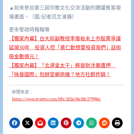
▲前來參加第三屆宗教文化交流活動的踴躍賓客現
場畫面。（圖/記者范文濱攝）
更多警政時報報導
【獨家內幕】台大前副教授李偉裕未上市股票爭議
延燒30年 投資人控「黃仁勳想要投資我們」話術
吸金數億元！
【獨家內幕】「北港皇太子」蔡晉財涉暴遭押
「咏晉國際」包辦宮廟商機？地方社群炸鍋！
新聞來源：
https://www.tcpttw.com/life/2026/06/08/279986/