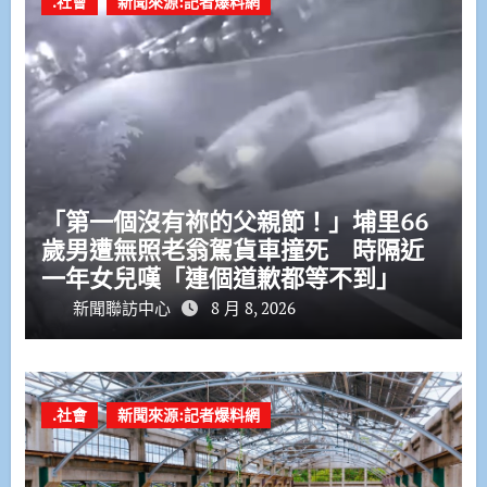
.社會
新聞來源:記者爆料網
「第一個沒有祢的父親節！」埔里66
歲男遭無照老翁駕貨車撞死 時隔近
一年女兒嘆「連個道歉都等不到」
新聞聯訪中心
8 月 8, 2026
.社會
新聞來源:記者爆料網