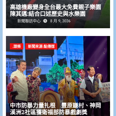
高雄機廠變身全台最大免費親子樂園
陳其邁:結合口述歷史與水樂園
新聞聯訪中心
8 月 9, 2026
.頭條
新聞來源:點傳媒
中市防暴力量扎根 豐原鎌村、神岡
溪洲2社區獲衛福部防暴戲劇獎