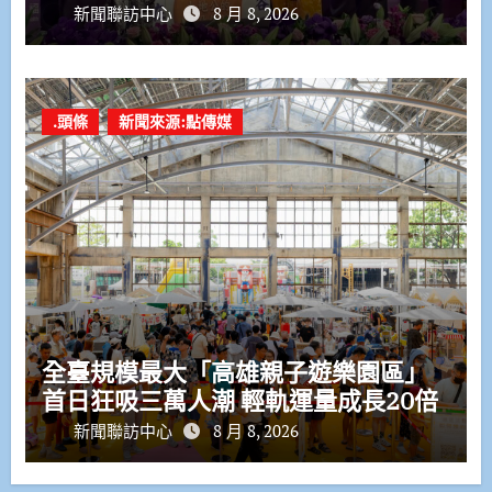
新聞聯訪中心
8 月 8, 2026
.頭條
新聞來源:點傳媒
全臺規模最大「高雄親子遊樂園區」
首日狂吸三萬人潮 輕軌運量成長20倍
新聞聯訪中心
8 月 8, 2026