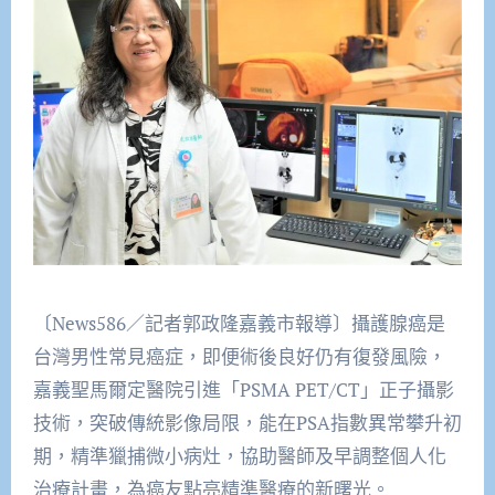
〔News586／記者郭政隆嘉義市報導〕攝護腺癌是
台灣男性常見癌症，即便術後良好仍有復發風險，
嘉義聖馬爾定醫院引進「PSMA PET/CT」正子攝影
技術，突破傳統影像局限，能在PSA指數異常攀升初
期，精準獵捕微小病灶，協助醫師及早調整個人化
治療計畫，為癌友點亮精準醫療的新曙光。