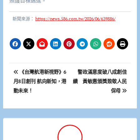
照護目標邁進。
新聞來源：
https://news.586.com.tw/2026/06/639886/
文
《台灣航港新視野》6
警政滿意度破八成創佳
章
月8日創刊 航向新知，港
績 黃敏惠頒獎致敬人民
動未來！
保母
導
覽