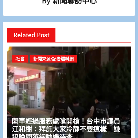
By
新聞聯訪中心
Related Post
.社會
新聞來源:記者爆料網
開車經過服務處嗆開槍！台中市議員
江和樹：拜託大家冷靜不要這樣 嫌
犯晚間落網動機待查