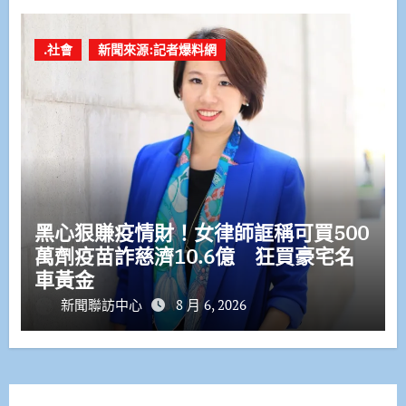
.社會
新聞來源:記者爆料網
黑心狠賺疫情財！女律師誆稱可買500
萬劑疫苗詐慈濟10.6億 狂買豪宅名
車黃金
新聞聯訪中心
8 月 6, 2026