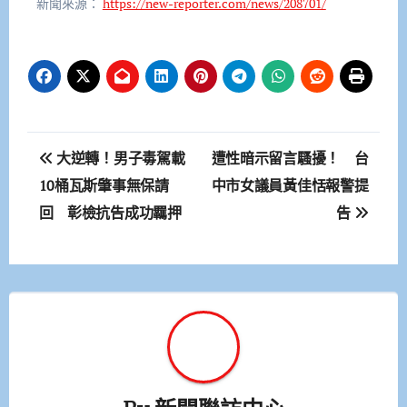
新聞來源：
https://new-reporter.com/news/208701/
文
大逆轉！男子毒駕載
遭性暗示留言騷擾！ 台
章
10桶瓦斯肇事無保請
中市女議員黃佳恬報警提
回 彰檢抗告成功羈押
告
導
覽