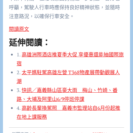
呼籲，駕駛人行車時應保持良好精神狀態，並隨時
注意路況，以確保行車安全。
閱讀原文
延伸閱讀：
1.
高雄洲際酒店推夏季大促 享優惠還能抽國際旅
宿
2.
太平媽駐駕高雄左營 T368物產展帶動觀展人
潮
3.
快訊／嘉義縣山區豪大雨 梅山、竹崎、番
路、大埔及阿里山6/9停班停課
4.
高齡長輩換駕照 嘉義市監理站自6月份起推
在地上課服務