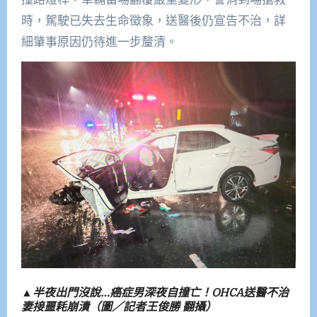
時，駕駛已失去生命徵象，送醫後仍宣告不治，詳
細肇事原因仍待進一步釐清。
▲半夜出門沒說…癌症男深夜自撞亡！OHCA送醫不治
妻接噩耗崩潰（圖／記者王俊勝 翻攝）