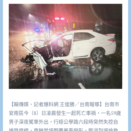
【賴傳媒、記者爆料網 王俊勝／台南報導】
台南市
安南區今（8）日凌晨發生一起死亡車禍，一名59歲
男子深夜駕車外出，行經公學路六段時突然失控自
撞路燈桿，車輛當場翻覆嚴重變形。警消到場搶救