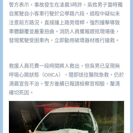
警方表示，事故發生在凌晨3時許，吳姓男子當時獨
自駕駛自小客車行駛於公學路六段，過程中疑似未
注意前方路況，直接撞上路旁燈桿，強烈撞擊導致
車體翻覆並嚴重扭曲。消防人員獲報趕抵現場後，
發現駕駛受困車內，立即動用破壞器材進行搶救。
救援人員花費一段時間將人救出，但吳男已呈現無
呼吸心跳狀態（OHCA），隨即送往醫院急救，仍於
清晨宣告不治。警方後續已報請檢察官相驗，釐清
確切死因。