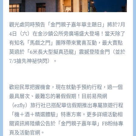
觀光處同時預告「金門親子嘉年華主題日」將於7月
4日（六）在金沙鎮公所旁廣場盛大登場！當天除了
有知名「馬戲之門」團隊帶來驚喜互動，最大賣點
莫過於「6米長大型擬真恐龍」震撼登陸金門（並於
7/3搶先神祕快閃）。
歡迎民眾把握機會，現在就動手預約行程，過一個
最具層次、最難忘的暑假假期！目前易飛網
（ezfly）旅行社已搭配華信假期推出專屬旅遊行程
「機＋酒＋精選體驗」特惠方案。更多詳細活動相
關資訊將陸續公告於「金門親子嘉年華」FB粉絲專
頁及活動官網。