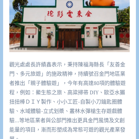
觀光處處長許績鑫表示，秉持陳福海縣長「友善金
門、多元旅遊」的施政精神，持續號召金門地區業
者推出「親子體驗遊」，今年有高達80項的體驗遊
程，例如：鱟生態之旅、高粱掃帚 DIY、歐亞水獺
扭扭棒ＤＩＹ製作、小小工匠-自製小刀鑰匙圈體
驗、水域體驗-立式划槳、叢林水彈槍生存遊戲體
驗…等地區業者與公部門推出更具金門風情及文創
能量的項目，漸而形塑成為常態可遊的觀光產業發
展。