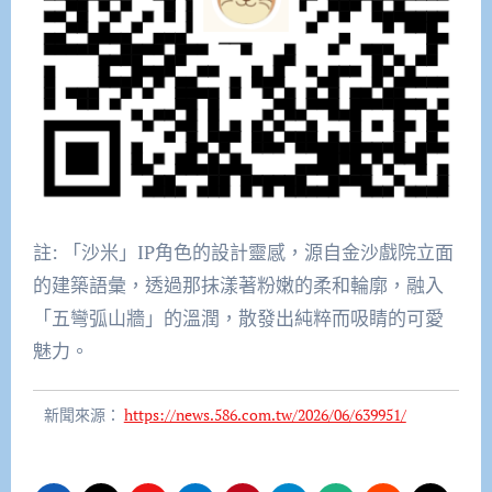
註: 「沙米」IP角色的設計靈感，源自金沙戲院立面
的建築語彙，透過那抹漾著粉嫩的柔和輪廓，融入
「五彎弧山牆」的溫潤，散發出純粹而吸睛的可愛
魅力。
新聞來源：
https://news.586.com.tw/2026/06/639951/