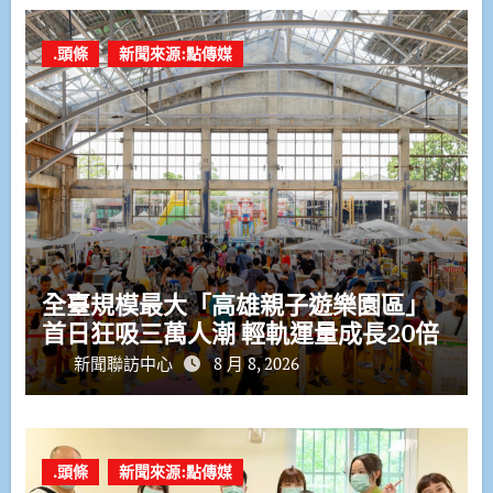
.頭條
新聞來源:點傳媒
全臺規模最大「高雄親子遊樂園區」
首日狂吸三萬人潮 輕軌運量成長20倍
新聞聯訪中心
8 月 8, 2026
.頭條
新聞來源:點傳媒