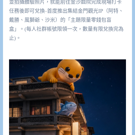
並拍攝體驗照片，就能前往金沙戲院完成現場打卡
任務後即可兌換-首度推出集結金門觀光IP（阿特、
戴勝、風獅爺、沙米）的「主題限量零錢包盲
盒」。(每人社群帳號限領一次，數量有限兌換完為
止)。