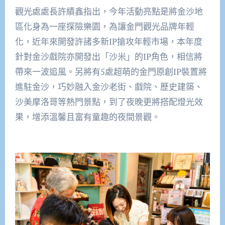
觀光處處長許績鑫指出，今年活動亮點是將金沙地
區化身為一座探險樂園，為讓金門觀光品牌年輕
化，近年來開發許諸多新IP搶攻年輕市場，本年度
針對金沙戲院亦開發出「沙米」的IP角色，相信將
帶來一波追風。另將有5處超萌的金門原創IP裝置將
進駐金沙，巧妙融入金沙老街、戲院、歷史建築、
沙美摩洛哥等熱門景點，到了夜晚更將搭配燈光效
果，增添溫馨且富有童趣的夜間景觀。