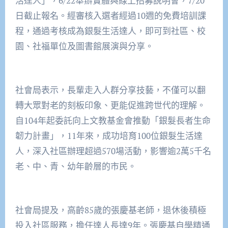
活達人」，6/22舉辦實體與線上招募說明會，7/20
日截止報名。經審核入選者經過10週的免費培訓課
程，通過考核成為銀髮生活達人，即可到社區、校
園、社福單位及圖書館展演與分享。
社會局表示，長輩走入人群分享技藝，不僅可以翻
轉大眾對老的刻板印象、更能促進跨世代的理解。
自104年起委託向上文教基金會推動「銀髮長者生命
韌力計畫」，11年來，成功培育100位銀髮生活達
人，深入社區辦理超過570場活動，影響逾2萬5千名
老、中、青、幼年齡層的市民。
社會局提及，高齡85歲的張慶基老師，退休後積極
投入社區服務，擔任達人長達9年。張慶基自學精通