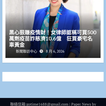
黑心狠賺疫情財！女律師誆稱可買500
萬劑疫苗詐慈濟10.6億 狂買豪宅名
車黃金
新聞聯訪中心
8 月 6, 2026
聯絡信箱:gotime1688@gmail.com
|
Paper News
by