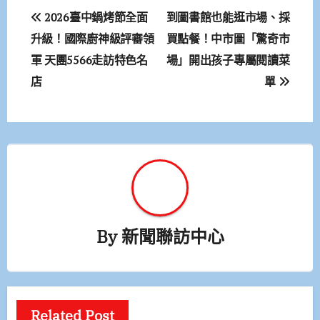
文
2026臺中鍋烤節全面
到圖書館也能逛市場、採
章
升級！國際廚神級評審領
買點餐！中市圖「驚奇市
軍 天團5566走訪特色名
場」開出孩子專屬閱讀菜
導
店
單
覽
By
新聞聯訪中心
Related Post