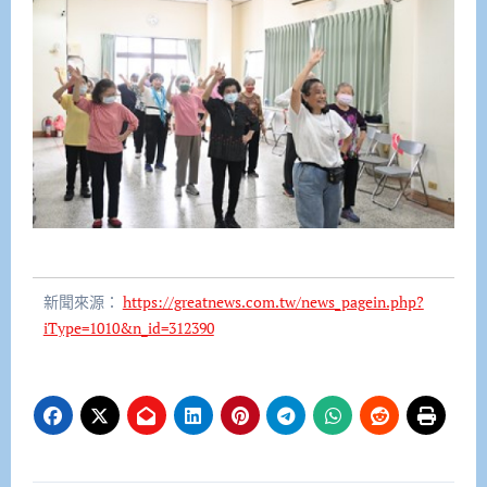
新聞來源：
https://greatnews.com.tw/news_pagein.php?
iType=1010&n_id=312390