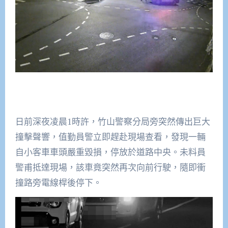
日前深夜凌晨1時許，竹山警察分局旁突然傳出巨大
撞擊聲響，值勤員警立即趕赴現場查看，發現一輛
自小客車車頭嚴重毀損，停放於道路中央。未料員
警甫抵達現場，該車竟突然再次向前行駛，隨即衝
撞路旁電線桿後停下。