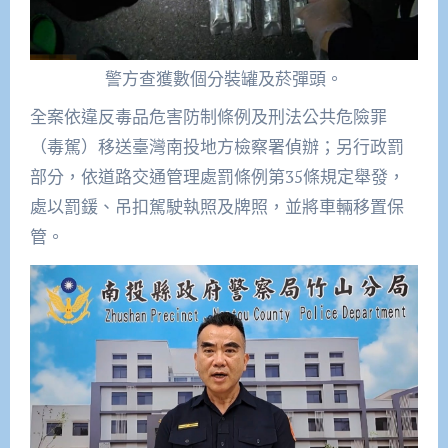
警方查獲數個分裝罐及菸彈頭。
全案依違反毒品危害防制條例及刑法公共危險罪
（毒駕）移送臺灣南投地方檢察署偵辦；另行政罰
部分，依道路交通管理處罰條例第35條規定舉發，
處以罰鍰、吊扣駕駛執照及牌照，並將車輛移置保
管。