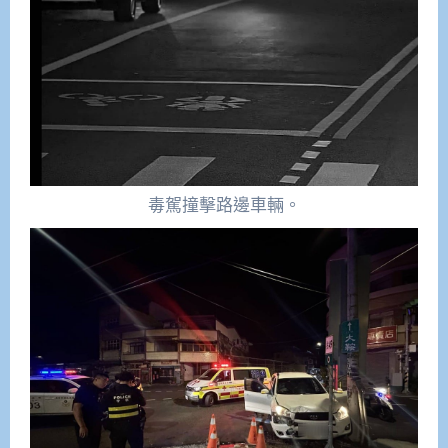
毒駕撞擊路邊車輛。