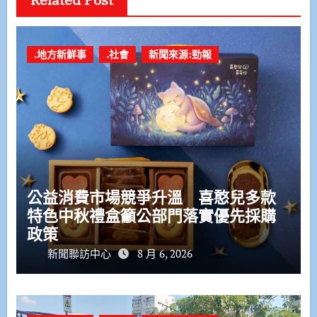
.地方新鮮事
.社會
新聞來源:勁報
公益消費市場競爭升溫 喜憨兒多款
特色中秋禮盒籲公部門落實優先採購
政策
新聞聯訪中心
8 月 6, 2026