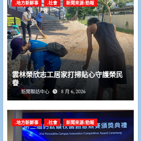
.地方新鮮事
.社會
新聞來源:勁報
雲林榮欣志工居家打掃貼心守護榮民
眷
新聞聯訪中心
8 月 6, 2026
.地方新鮮事
.社會
新聞來源:勁報