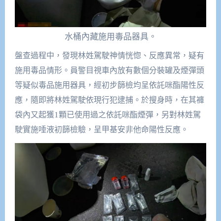
水桶內藏施用毒品器具。
盤查過程中，發現林姓駕駛神情恍惚、反應異常，疑有
施用毒品情形。員警目視車內放有數個分裝罐及煙彈頭
等疑似毒品施用器具，經初步篩檢均呈依託咪酯陽性反
應，隨即將林姓駕駛依現行犯逮捕。於搜身時，在其褲
袋內又起獲1顆已使用過之依託咪酯煙彈，另對林姓駕
駛實施唾液初篩檢驗，呈甲基安非他命陽性反應。