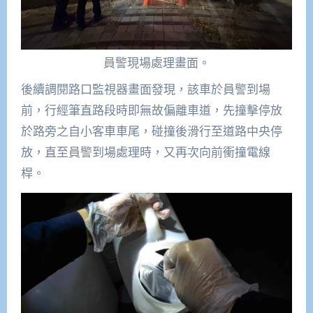
員警現場處理畫面。
後續調閱路口監視器畫面發現，該車於員警到場
前，行經筆直路段時即無故偏離車道，先撞擊停放
於路旁之自小客車車尾，碰撞後滑行至道路中央停
放，直至員警到場處理時，又再次向前衝撞電線
桿。