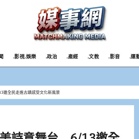
聞
.影視.娛樂
.政治
.產經
.文教
.影音
.運
13邀全民走進古蹟感受文化新風景
美詩意舞台 6/13邀全