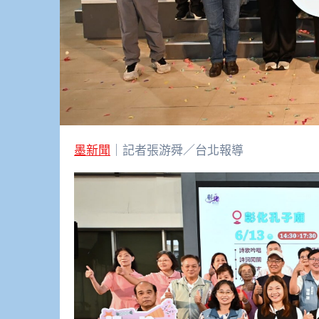
墨新聞
｜記者張游舜／台北報導