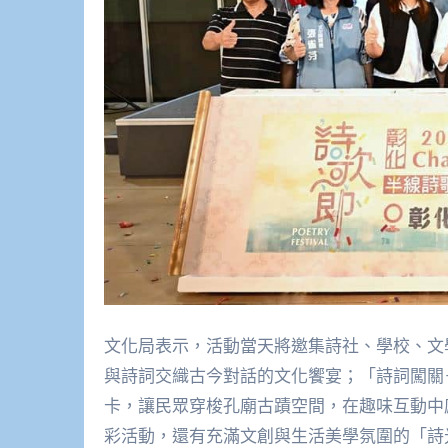
文化局表示，活動當天將邀集詩社、學校、文
與詩詞交織古今對話的文化饗宴；「詩詞闖關
卡，讓民眾穿梭孔廟古蹟空間，在趣味互動中感
彩活動，還有充滿文創與生活美學氛圍的「詩