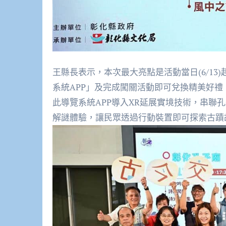
王縣長表示，本次最大亮點是活動當日(6/13
系統APP」及完成闖關活動即可兌換精美好
此導覽系統APP導入XR延展實境技術，串聯
解謎體驗，讓民眾透過行動裝置即可探索古蹟