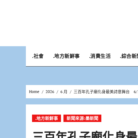
Skip
to
content
.社會
.地方新鮮事
.消費生活
.綜合新
Home
2026
6 月
三百年孔子廟化身最美詩意舞台 6/
.地方新鮮事
新聞來源:墨新聞
三百年孔子廟化身最