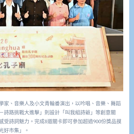
學家、音樂人及小文青輪番演出，以吟唱、音樂、舞蹈
－詩路挑戰大進擊」則設計「叫我組詩爺」等創意關
受詩詞魅力。完成8道關卡即可參加超過900份獎品摸
光好市集」。