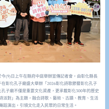
午在彰化孔子廟盛大舉辦「2026彰化詩歌節暨彰化孔子
化孔子廟不僅是重要文化資產，更承載彰化300年的歷史
詩派對」為主題，融合詩歌、藝術、古蹟、教育、生活
舞蹈演出，引領文化走入民眾的日常生活。