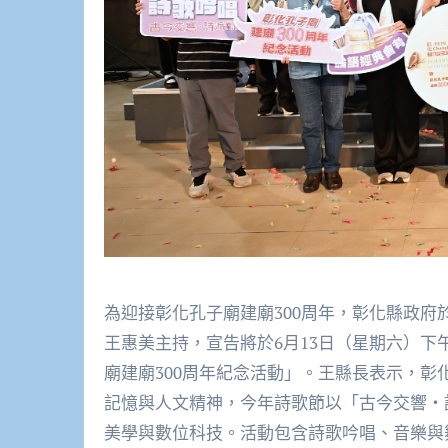
為迎接彰化孔子廟建廟300周年，彰化縣政府於今(9)日上午在縣府中庭舉辦宣傳記者會，由彰化縣長
王惠美主持，宣告將於6月13日（星期六）下
廟建廟300周年紀念活動」。王縣長表示，彰
記憶與人文精神，今年詩歌節以「古今交響・
美學與數位科技。活動包含詩歌吟唱、音樂與