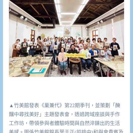
▲竹美館發表《巢兼代》第22期季刊，並策劃「醃
釀中尋找美好」主題發表會，透過跨域座談與手作
工作坊，帶領參與者體驗時間與自然淬鍊出的生活
美感。圖係竹美館館長葉于正(前排中)和與會貴賓及