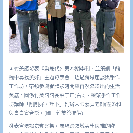
▲竹美館發表《巢兼代》第22期季刊，並策劃「醃
釀中尋找美好」主題發表會，透過跨域座談與手作
工作坊，帶領參與者體驗時間與自然淬鍊出的生活
美感。圖係竹美館館長葉于正(右2)、醃菜手作工作
坊講師「剛剛好‧灶下」創辦人陳慕貞老師(左2)和
與會貴賓合影。(圖／竹美館提供)
發表會現場嘉賓雲集，展現跨領域美學思維的碰