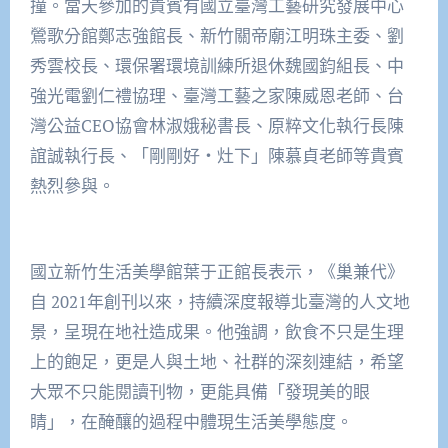
撞。當天參加的貴賓有國立臺灣工藝研究發展中心
鶯歌分館鄭志強館長、新竹關帝廟江明珠主委、劉
秀雲校長、環保署環境訓練所退休魏國鈞組長、中
強光電劉仁禮協理、臺灣工藝之家陳威恩老師、台
灣公益CEO協會林淑娥秘書長、原粹文化執行長陳
誼誠執行長、「剛剛好‧灶下」陳慕貞老師等貴賓
熱烈參與。
國立新竹生活美學館葉于正館長表示，《巢兼代》
自 2021年創刊以來，持續深度報導北臺灣的人文地
景，呈現在地社造成果。他強調，飲食不只是生理
上的飽足，更是人與土地、社群的深刻連結，希望
大眾不只能閱讀刊物，更能具備「發現美的眼
睛」，在醃釀的過程中體現生活美學態度。