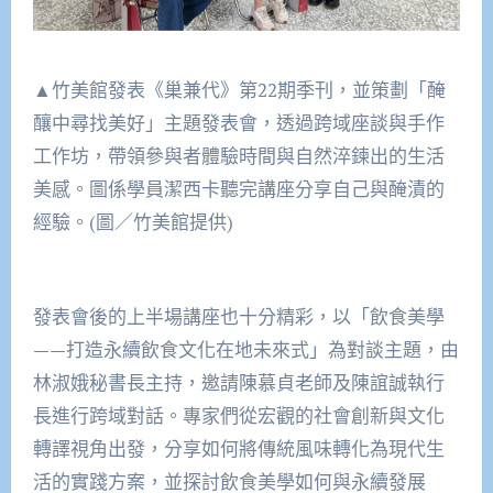
▲竹美館發表《巢兼代》第22期季刊，並策劃「醃
釀中尋找美好」主題發表會，透過跨域座談與手作
工作坊，帶領參與者體驗時間與自然淬鍊出的生活
美感。圖係學員潔西卡聽完講座分享自己與醃漬的
經驗。(圖／竹美館提供)
發表會後的上半場講座也十分精彩，以「飲食美學
——打造永續飲食文化在地未來式」為對談主題，由
林淑娥秘書長主持，邀請陳慕貞老師及陳誼誠執行
長進行跨域對話。專家們從宏觀的社會創新與文化
轉譯視角出發，分享如何將傳統風味轉化為現代生
活的實踐方案，並探討飲食美學如何與永續發展