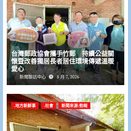
台灣郵政協會攜手竹郵 持續公益關
懷暨改善獨居長者居住環境傳遞溫暖
愛心
新聞聯訪中心
8 月 7, 2026
.地方新鮮事
.社會
新聞來源:勁報