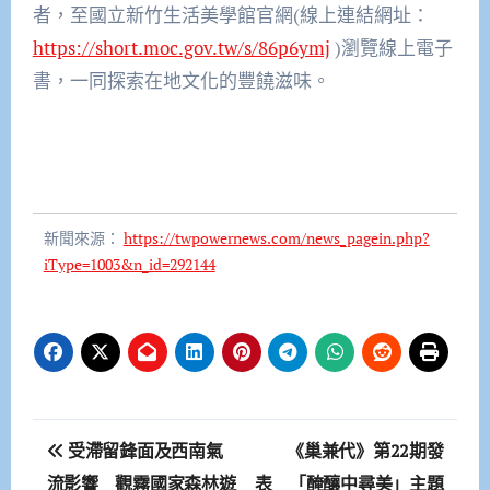
者，至國立新竹生活美學館官網(線上連結網址：
https://short.moc.gov.tw/s/86p6ymj
)瀏覽線上電子
書，一同探索在地文化的豐饒滋味。
新聞來源：
https://twpowernews.com/news_pagein.php?
iType=1003&n_id=292144
文
受滯留鋒面及西南氣
《巢兼代》第22期發
章
流影響 觀霧國家森林遊
表 「醃釀中尋美」主題