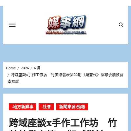
Skip
to
content
Home
2026
6 月
跨域座談x手作工作坊 竹美館發表第22期《巢兼代》探尋永續飲食
幸福感
.地方新鮮事
.社會
新聞來源:勁報
跨域座談x手作工作坊 竹