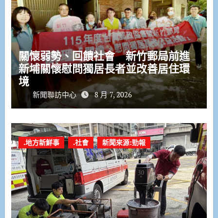
關懷弱勢、回饋社會 新竹郵局前進
新埔關懷慰問獨居長者並改善居住環
境
新聞聯訪中心
8 月 7, 2026
.地方新鮮事
.社會
新聞來源:勁報