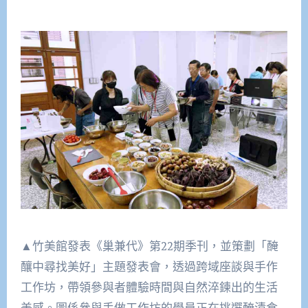
▲竹美館發表《巢兼代》第22期季刊，並策劃「醃
釀中尋找美好」主題發表會，透過跨域座談與手作
工作坊，帶領參與者體驗時間與自然淬鍊出的生活
美感。圖係參與手做工作坊的學員正在挑選醃漬食