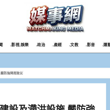
聞
.影視.娛樂
.政治
.產經
.文教
.影音
.運
 嚴防強降雨致災
建設及滯洪設施 嚴防強