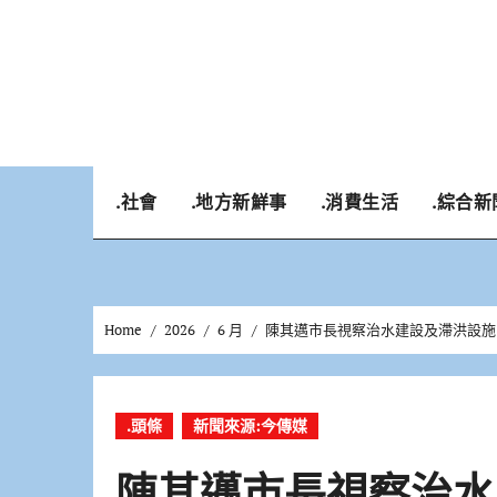
Skip
to
content
.社會
.地方新鮮事
.消費生活
.綜合新
Home
2026
6 月
陳其邁市長視察治水建設及滯洪設施
.頭條
新聞來源:今傳媒
陳其邁市長視察治水