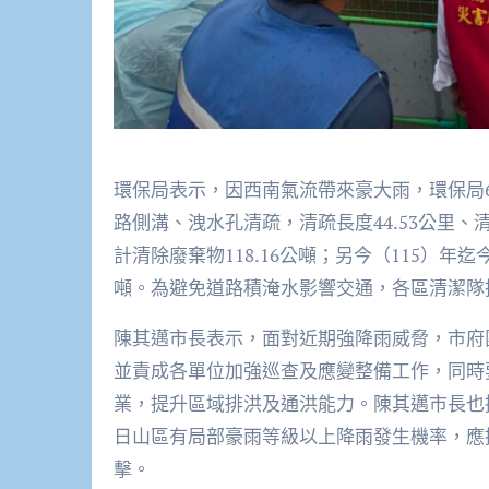
環保局表示，因西南氣流帶來豪大雨，環保局6
路側溝、洩水孔清疏，清疏長度44.53公里、清
計清除廢棄物118.16公噸；另今（115）年迄
噸。為避免道路積淹水影響交通，各區清潔隊
陳其邁市長表示，面對近期強降雨威脅，市府
並責成各單位加強巡查及應變整備工作，同時
業，提升區域排洪及通洪能力。陳其邁市長也
日山區有局部豪雨等級以上降雨發生機率，應
擊。