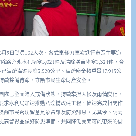
月9日動員532人次、各式車輛91車次進行市區主要道
除路旁洩水孔堵塞5,021件及清除溝蓋堵塞3,324件，合
今已清疏溝渠長度3,520公里、清疏廢棄物重量17,913公
持續整備待命，守護市民生命財產安全。
團隊已全面進入戒備狀態，持續掌握天候及雨情變化，
要求水利局加速推動八涳橋改建工程，儘速完成相關作
提醒市民密切留意氣象資訊及防災訊息，尤其今、明兩
提高警覺並做好防災準備，共同降低豪雨可能帶來的衝