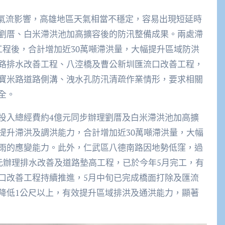
南氣流影響，高雄地區天氣相當不穩定，容易出現短延時
劉厝、白米滯洪池加高擴容後的防汛整備成果。兩處滯
工程後，合計增加近30萬噸滯洪量，大幅提升區域防洪
路排水改善工程、八涳橋及曹公新圳匯流口改善工程，
寶米路道路側溝、洩水孔防汛清疏作業情形，要求相關
全。
投入總經費約4億元同步辦理劉厝及白米滯洪池加高擴
提升滯洪及調洪能力，合計增加近30萬噸滯洪量，大幅
雨的應變能力。此外，仁武區八德南路因地勢低窪，過
元辦理排水改善及道路墊高工程，已於今年5月完工，有
口改善工程持續推進，5月中旬已完成橋面打除及匯流
降低1公尺以上，有效提升區域排洪及通洪能力，顯著