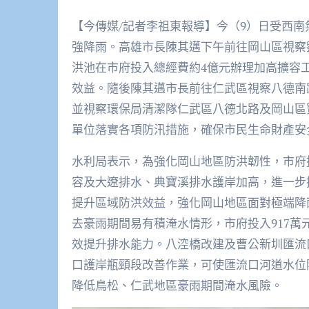
【今傳媒/記者李祖東報導】今（9）日受西
強降雨。高雄市長陳其邁下午前往岡山區視察
洪池在市府投入總經費約4億元辦理加高擴容
效益。隨後陳其邁市長前往仁武區視察八德南
並視察環保局清潔隊仁武區八德北路及岡山區
單位落實各項防汛措施，確保市民生命財產安
水利局表示，為強化岡山地區防洪韌性，市府
容及大遼排水、典寶溪排水護岸加高，進一步
提升區域防洪效益，強化岡山地區面對極端降
去豪雨期間易有積淹水情形，市府投入917萬
效提升排水能力。八涳橋改建及曹公新圳匯流
口護岸瓶頸段改善作業，可使匯流口河道水位
降低鳥松、仁武地區豪雨期間淹水風險。