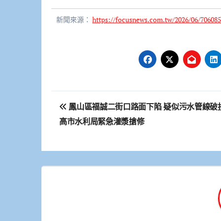
新聞來源：
https://focusnews.com.tw/2026/06/706085
文
鳳山區福誠二街口路面下陷 疑似污水管線破
章
高市水利局緊急灌漿搶修
導
覽