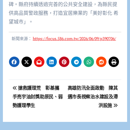
碑。縣府持續透過完善的公共安全建設，為縣民提
供高品質警政服務，打造宜居樂業的「美好彰化 希
望城市」。
新聞來源：
https://focus.586.com.tw/2026/06/09/p390706/
文
搶救護理荒 彰基攜
高雄防汛全面啟動 陳其
章
手亮宇油封獎助原民、弱
邁市長視察治水建設及滯
勢護理學生
洪設施
導
覽