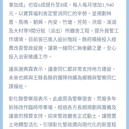
事加成」也從6成提升至8成，每人每月增加1,940
元，以實質福利肯定警消同仁的辛勞。並規劃林
厝、馬鳴、朝興、內安、竹塘、芳苑、洪堀、溪湖
及大村等9間分駐（派出）所廳舍工程，提升員警工
作環境，目前皆已進入設計階段。縣府積極投入經
費改善警政設施，讓第一線同仁無後顧之憂，全心
投入治安維護工作。
議長謝典霖表示，議會同仁都非常支持地方建設，
未來也將與王縣長縣府團隊持續為鄉親與警察同仁
謀福祉。
彰化縣警察局表示，此處原為警察宿舍，荒廢多年
拆除改作臨時停車場，經過各方長期規劃與籌備及
議會的預算支持，迎來警政廳舍正式動土。讓閒置
土地轉型活化，引領彰化警政邁向現代化的新里程