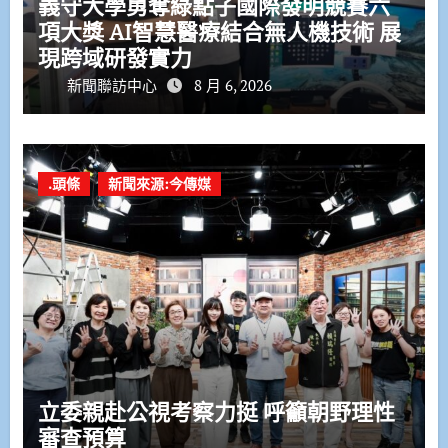
義守大學勇奪綠點子國際發明競賽六
項大獎 AI智慧醫療結合無人機技術 展
現跨域研發實力
新聞聯訪中心
8 月 6, 2026
.頭條
新聞來源:今傳媒
立委親赴公視考察力挺 呼籲朝野理性
審查預算