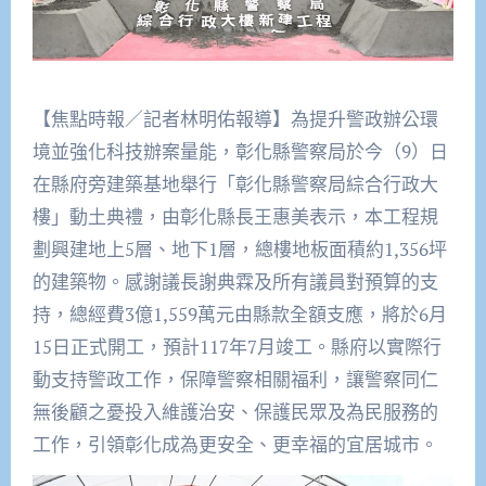
【焦點時報／記者林明佑報導】為提升警政辦公環
境並強化科技辦案量能，彰化縣警察局於今（9）日
在縣府旁建築基地舉行「彰化縣警察局綜合行政大
樓」動土典禮，由彰化縣長王惠美表示，本工程規
劃興建地上5層、地下1層，總樓地板面積約1,356坪
的建築物。感謝議長謝典霖及所有議員對預算的支
持，總經費3億1,559萬元由縣款全額支應，將於6月
15日正式開工，預計117年7月竣工。縣府以實際行
動支持警政工作，保障警察相關福利，讓警察同仁
無後顧之憂投入維護治安、保護民眾及為民服務的
工作，引領彰化成為更安全、更幸福的宜居城市。