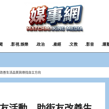
聞
.影視.娛樂
.政治
.產經
.文教
.影音
.運
改善生活品質與尋找自立方向
友活動 助街友改善生