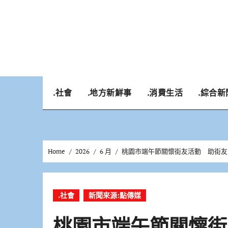
Skip
to
content
.社會
.地方新鮮事
.消費生活
.綜合新
Home
2026
6 月
桃園市端午節關懷街友活動 助街友
.社會
新聞來源:點傳媒
桃園市端午節關懷街