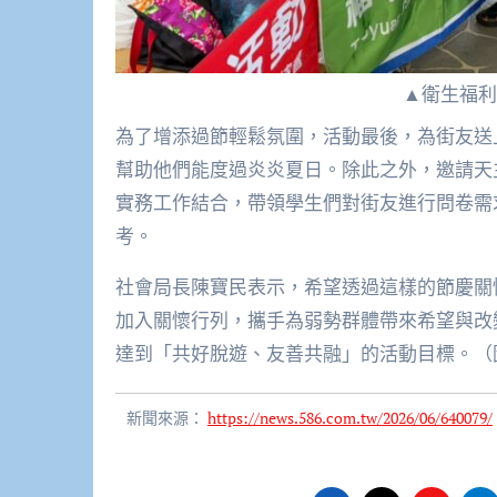
▲衛生福利
為了增添過節輕鬆氛圍，活動最後，為街友送
幫助他們能度過炎炎夏日。除此之外，邀請天
實務工作結合，帶領學生們對街友進行問卷需
考。
社會局長陳寶民表示，希望透過這樣的節慶關
加入關懷行列，攜手為弱勢群體帶來希望與改
達到「共好脫遊、友善共融」的活動目標。（
新聞來源：
https://news.586.com.tw/2026/06/640079/