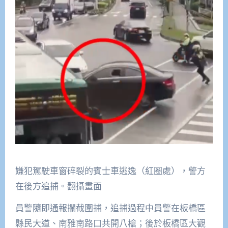
嫌犯駕駛車窗碎裂的賓士車逃逸（紅圈處），警方
在後方追捕。翻攝畫面
員警隨即通報攔截圍捕，追捕過程中員警在板橋區
縣民大道、南雅南路口共開八槍；後於板橋區大觀