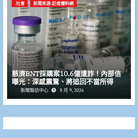
.社會
新聞來源:記者爆料網
慈濟BNT採購案10.6億遭詐！內部信
曝光：深感震驚、將追回不當所得
新聞聯訪中心
8 月 9, 2026