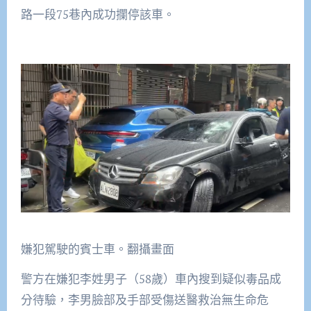
路一段75巷內成功攔停該車。
嫌犯駕駛的賓士車。翻攝畫面
警方在嫌犯李姓男子（58歲）車內搜到疑似毒品成
分待驗，李男臉部及手部受傷送醫救治無生命危