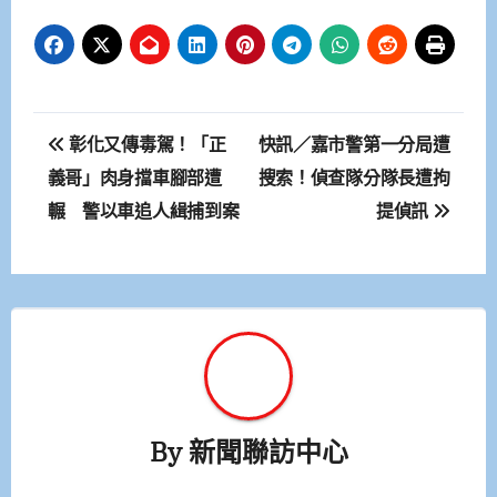
文
彰化又傳毒駕！「正
快訊／嘉市警第一分局遭
章
義哥」肉身擋車腳部遭
搜索！偵查隊分隊長遭拘
輾 警以車追人緝捕到案
提偵訊
導
覽
By
新聞聯訪中心