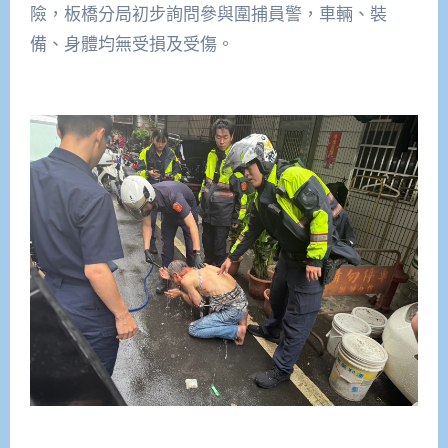
險，板橋分局初步詢問參與圍捕員警，車輛、裝
備、身體均無受損及受傷。