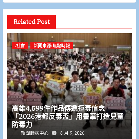
Related Post
.社會
新聞來源:焦點時報
高雄4,599件作品傳遞拒毒信念
「2026港都反毒盃」用畫筆打造兒童
防毒力
新聞聯訪中心
8 月 9, 2026