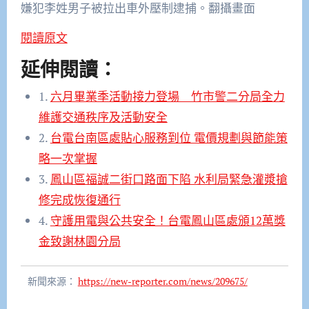
嫌犯李姓男子被拉出車外壓制逮捕。翻攝畫面
閱讀原文
延伸閱讀：
1.
六月畢業季活動接力登場 竹市警二分局全力
維護交通秩序及活動安全
2.
台電台南區處貼心服務到位 電價規劃與節能策
略一次掌握
3.
鳳山區福誠二街口路面下陷 水利局緊急灌漿搶
修完成恢復通行
4.
守護用電與公共安全！台電鳳山區處頒12萬獎
金致謝林園分局
新聞來源：
https://new-reporter.com/news/209675/