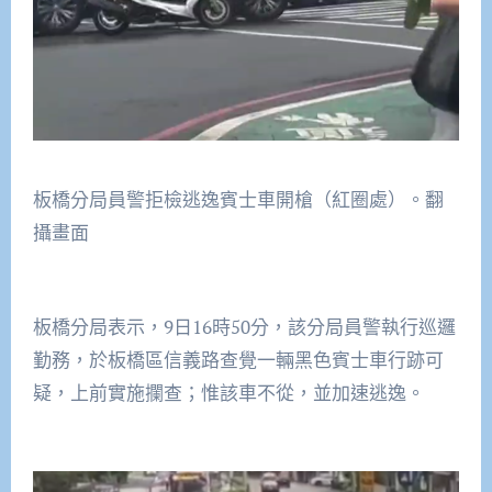
板橋分局員警拒檢逃逸賓士車開槍（紅圈處）。翻
攝畫面
板橋分局表示，9日16時50分，該分局員警執行巡邏
勤務，於板橋區信義路查覺一輛黑色賓士車行跡可
疑，上前實施攔查；惟該車不從，並加速逃逸。