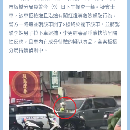
市板橋分局員警今（9）日下午攔查一輛可疑賓士
車，該車拒檢逸且沿途有闖紅燈等危險駕駛行為，
警方一路追並朝該車開了8槍終於攔下該車，並將駕
駛李姓男子拉下車逮捕，李男經毒品唾液快篩呈陽
性反應，且車內有成分待驗的疑以毒品，全案板橋
分局持續偵辦中。