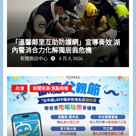
「溫馨鄰里互助防護網」宣導奏效 湖
內警消合力化解獨居翁危機
新聞聯訪中心
8 月 8, 2026
.社會
新聞來源:焦點時報