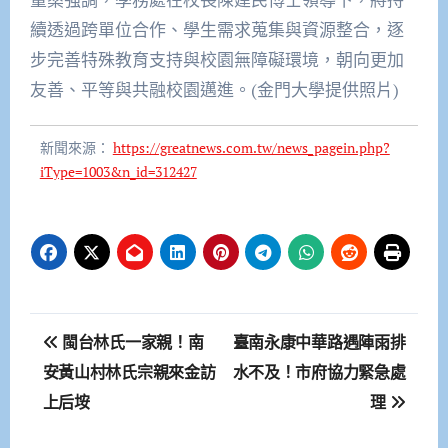
續透過跨單位合作、學生需求蒐集與資源整合，逐
步完善特殊教育支持與校園無障礙環境，朝向更加
友善、平等與共融校園邁進。(金門大學提供照片)
新聞來源：
https://greatnews.com.tw/news_pagein.php?
iType=1003&n_id=312427
文
閩台林氏一家親！南
臺南永康中華路遇陣雨排
章
安黃山村林氏宗親來金訪
水不及！市府協力緊急處
上后垵
理
導