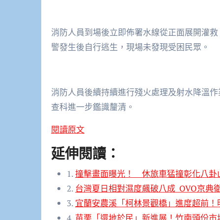
消防人員到場後立即佈署水線從正面展開灌救
警發生後自行逃生，現場未發現受困民眾。
消防人員後續持續進行殘火處理及射水降溫作
查科進一步鑑識釐清。
閱讀原文
延伸閱讀：
1.
撞擊畫面曝光！ 休旅車猛撞彰化八卦
2.
台灣夏日相對濕度飆破八成 OVO京典
3.
宜蘭安農溪「柯林景觀橋」進度超前！明
4.
苗栗「還地於民」新進展！竹南頭份市地