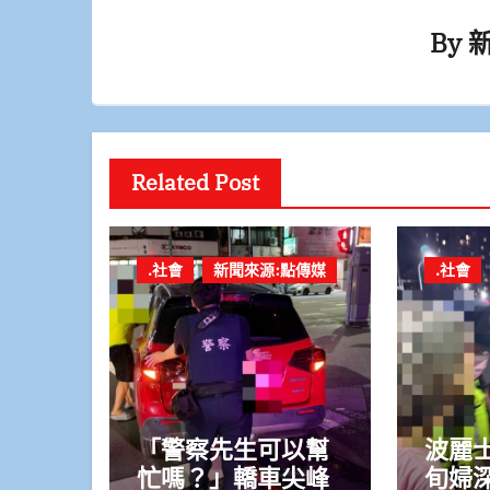
By
Related Post
.社會
新聞來源:點傳媒
.社會
「警察先生可以幫
波麗
忙嗎？」轎車尖峰
旬婦