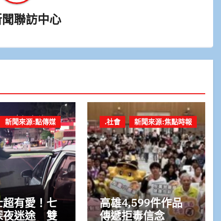
新聞聯訪中心
新聞來源:點傳媒
.社會
新聞來源:焦點時報
士超有愛！七
高雄4,599件作品
深夜迷途 雙
傳遞拒毒信念