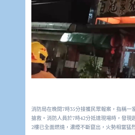
消防局在晚間7時35分接獲民眾報案，指稱
搶救。消防人員於7時42分抵達現場時，發現
2樓已全面燃燒，濃煙不斷竄出，火勢相當猛