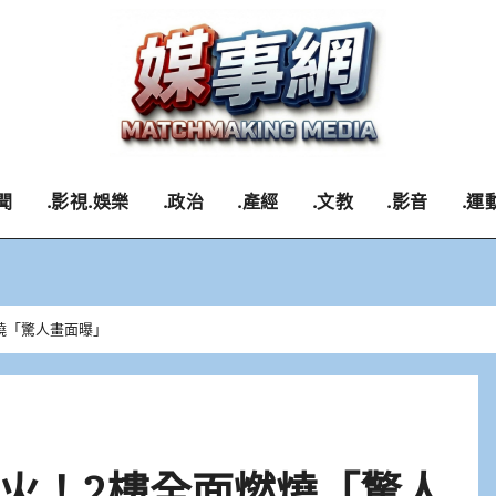
聞
.影視.娛樂
.政治
.產經
.文教
.影音
.運
燒「驚人畫面曝」
火！2樓全面燃燒「驚人