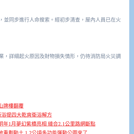
，並同步進行人命搜索。經初步清查，屋內人員已在火
業，詳細起火原因及財物損失情形，仍待消防局火災調
山牌樓翻覆
衛浴提四大乾爽衛浴解方
年1月夢幻紫橋亮相 縫合2.1公里路網斷點
重劃動土 1.2公頃多功能運動公園來了