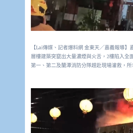
【Lai傳媒、記者爆料網 金東天／嘉義報導
層樓建築突竄出大量濃煙與火舌，2樓陷入全
第一、第二及蘭潭消防分隊趕赴現場灌救，所