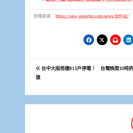
新聞來源：
https://new-reporter.com/news/209742/
文
台中大雨梧棲815戶停電！ 台電晚間10時
章
復
導
覽