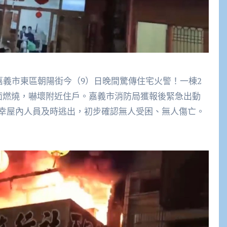
】嘉義市東區朝陽街今（9）日晚間驚傳住宅火警！一棟2
面燃燒，嚇壞附近住戶。嘉義市消防局獲報後緊急出動
幸屋內人員及時逃出，初步確認無人受困、無人傷亡。