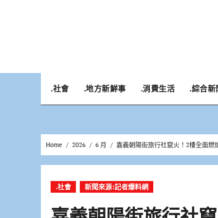
Skip
to
content
.社會
.地方新鮮事
.消費生活
.綜合新
Home
2026
6 月
嘉義朝陽街旅行社竄火！2樓全面燃
.社會
新聞來源:記者爆料網
嘉義朝陽街旅行社竄