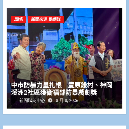
.頭條
新聞來源:點傳媒
中市防暴力量扎根 豐原鎌村、神岡
溪洲2社區獲衛福部防暴戲劇獎
新聞聯訪中心
8 月 8, 2026