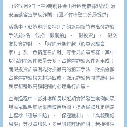
115年6月9日上午9時前往金山社區關懷據點辦理治
安座談會宣導反詐騙。(圖／竹市警二分局提供)
活動中，彭詠琳所長特別介紹近期新竹市高發詐騙
手法前5名，包括「假網拍」、「假投資」、「假交
友投資詐財」、「解除分期付款（假買家騙賣
家）」及「色情應召詐財」等常見詐騙態樣。其中
以假網拍案件數量最多，占整體詐騙案件近兩成；
而假投資詐騙則為財損最高的犯罪手法，財損金額
占整體詐騙損失超過四成，顯示詐騙集團持續利用
民眾想賺取高額報酬的心理進行詐騙。
宣導過程中，彭詠琳所長以近期實際發生案例向現
場民眾說明詐騙集團慣用話術，提醒民眾凡是網路
上標榜「穩賺不賠」、「保證獲利」、「高報酬低
風險」等投資訊息，多半暗藏詐騙陷阱；若接獲陌