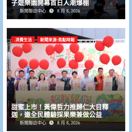
子遊樂園開幕首日人潮爆棚
新聞聯訪中心
8 月 8, 2026
.消費生活
新聞來源:焦點時報
甜蜜上市！黃偉哲力推歸仁大目釋
迦，邀全民體驗採果樂兼做公益
新聞聯訪中心
8 月 8, 2026