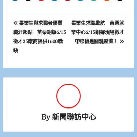
文
畢業生與求職者優質
畢業生求職啟航 苗栗就
章
職涯起點 苗栗銅鑼6/13
業中心6/13銅鑼現場徵才
徵才25廠商提供1600職
帶您搶進關鍵產業！
導
缺
覽
By
新聞聯訪中心