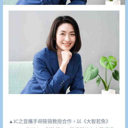
▲IC之音攜手胡筱薇教授合作，以《大智若魚》