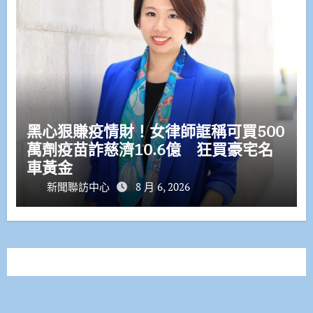
黑心狠賺疫情財！女律師誆稱可買500
萬劑疫苗詐慈濟10.6億 狂買豪宅名
車黃金
新聞聯訪中心
8 月 6, 2026