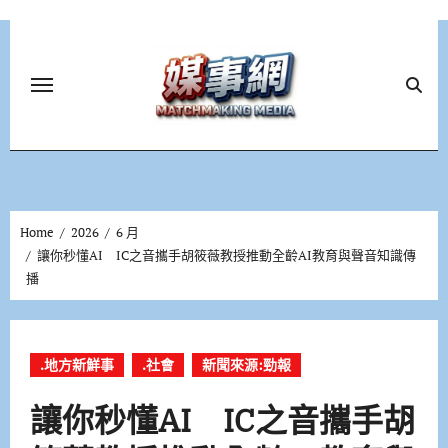
Skip
to
content
Home
2026
6 月
讓你秒懂AI IC之音攜手胡筱薇教授推動全齡AI教育與聲音知識傳
播
.地方新鮮事
.社會
新聞來源:勁報
讓你秒懂AI IC之音攜手胡