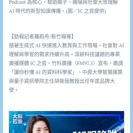
Podcast 為核心，幫助親子、職場與社會大眾理解
AI 時代的新型知識傳播。(圖／IC 之音提供)
【勁報記者羅蔚舟/新竹報導】
隨著生成式 AI 快速進入教育與工作現場，社會對 AI
理解與學習的需求持續升高。深耕科技議題的專業
廣播媒體 IC 之音・竹科廣播（FM97.5）宣布，邀請
「讓你秒懂 AI 的資料科學家」、中原大學智慧運算
與量子資訊學院主任胡筱薇教授出任年度品牌大
使。