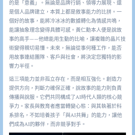
的是「意義」。無論是品牌行銷、領導力展現、還
是個人品牌建立，本質上都是敘事能力的比拼。一
個好的故事，能將冷冰冰的數據轉化為情感共鳴，
能讓抽象理念變得具體可感。黃仁勳本人便是說故
事的高手——他總能用生動的比喻，讓複雜的晶片技
術變得親切易懂。未來，無論從事何種工作，能否
用故事連結團隊、客戶與社會，將決定您獨特的影
響力半徑。
這三項能力並非孤立存在，而是相互強化。創造力
提供方向，判斷力確保正確，說故事的能力則負責
傳播與說服。它們共同構成了AI時代人類的核心競
爭力。家長與教育者應當轉變心態：與其執著於科
系排名，不如培養孩子「與AI共舞」的能力，讓他
們成為AI的夥伴，而非競爭對手。