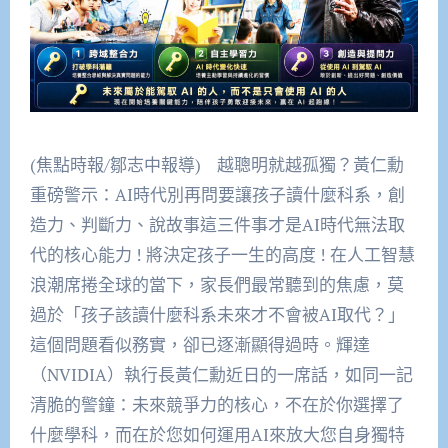
(焦點時報/鄒志中報導) 越聰明就越孤獨？黃仁勳
重磅警示：AI時代別再問要讓孩子讀什麼科系，創
造力、判斷力、說故事這三件事才是AI時代無法取
代的核心能力 ! 將決定孩子一生的高度 ! 在人工智慧
浪潮席捲全球的當下，家長們最常聽到的焦慮，莫
過於「孩子該讀什麼科系未來才不會被AI取代？」
這個問題看似務實，卻已逐漸顯得過時。輝達
（NVIDIA）執行長黃仁勳近日的一席話，如同一記
清脆的警鐘：未來競爭力的核心，不在於你選擇了
什麼學科，而在於您如何運用AI來放大您自身獨特