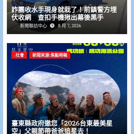
詐團收水手現身就栽了！前鎮警方埋
伏收網 查扣手機揪出幕後黑手
新聞聯訪中心
8 月 7, 2026
.社會
新聞來源:焦點時報
臺東縣政府邀您「2026台東最美星
空」父親節帶爸爸追星去！