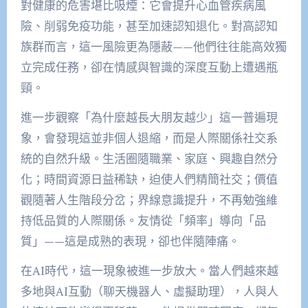
對健康的危害堪比吸煙：它會提升心血管疾病風
險、削弱免疫功能，甚至加速認知退化。對高認知
族群而言，這一風險更為隱蔽——他們往往能高效獨
立完成任務，卻在情感與智識的深度互動上遭遇瓶
頸。
進一步觀察「為什麼越長大朋友越少」這一普遍現
象，會發現這並非個人退縮，而是人際關係社交系
統的自然升級。生活圈隨職業、家庭、興趣自然分
化；時間資源日益稀缺，迫使人們精簡社交；價值
觀隨著人生階段分岔；界線意識提升，不再勉強維
持低品質的人際關係。友情從「頻率」導向「品
質」——這是成熟的表現，卻也伴隨陣痛。
在AI時代，這一現象被進一步放大。當人們越來越
多地與AI互動（聊天機器人、虛擬助理），人與人