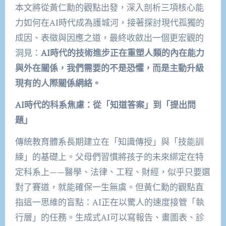
本文將從黃仁勳的觀點出發，深入剖析三項核心能
力如何在AI時代成為護城河，接著探討現代孤獨的
成因、表徵與因應之道，最終收斂出一個更宏觀的
洞見：
AI時代的
技術進步正在重塑人類的內在能力
與外在關係，我們需要的不是恐懼，而是主動升級
現有的人際關係網絡。
AI時代的科系焦慮：從「知道答案」到「提出問
題」
傳統教育體系長期建立在「知識傳授」與「技能訓
練」的基礎上。父母們習慣將孩子的未來綁定在特
定科系上——醫學、法律、工程、財經，似乎只要選
對了賽道，就能確保一生無虞。但黃仁勳的觀點直
指這一思維的盲點：AI正在以驚人的速度接管「執
行層」的任務。生成式AI可以寫報告、畫圖表、診