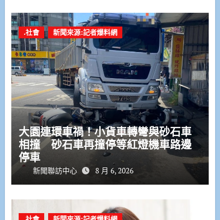
.社會
新聞來源:記者爆料網
大園連環車禍！小貨車轉彎與砂石車
相撞 砂石車再撞停等紅燈機車路邊
停車
新聞聯訪中心
8 月 6, 2026
.社會
新聞來源:記者爆料網