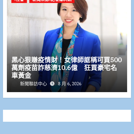
黑心狠賺疫情財！女律師誆稱可買500
萬劑疫苗詐慈濟10.6億 狂買豪宅名
車黃金
新聞聯訪中心
8 月 6, 2026