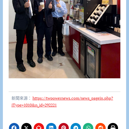
新聞來源：
https://twpowernews.com/news_pagein.php?
iType=1010&n_id=292221