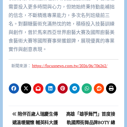
需要投入更多時間與心力，但她始終秉持勤能補拙
的信念，不斷精進專業能力，多次名列班級前三
名。對翻糖藝術充滿熱忱的她，積極投入技藝訓練
與創作，曾於馬來西亞世界廚藝大賽及國際廚藝美
食藝術大賽等國際賽事榮獲銀牌，展現優異的專業
實作與創意表現。
新聞來源：
https://focusnews.com.tw/2026/06/706262/
文
陪伴百歲人瑞慶生傳
高雄「雄爭舞鬥」首度接
章
遞溫暖關懷 輔英科大護
軌國際街舞品牌BOTY 總