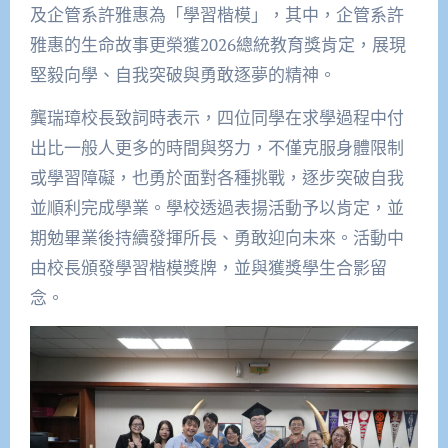
及企管系許雅惠為「學習楷模」，其中，企管系許
雅惠的生命故事更榮獲2026總統教育獎肯定，展現
堅毅向學、自我突破與勇敢逐夢的精神。
龔瑞璋校長致詞時表示，四位同學在求學過程中付
出比一般人更多的時間與努力，不僅克服身體限制
或學習障礙，也勇於面對各種挑戰，逐步突破自我
並順利完成學業。學校透過表揚活動予以肯定，並
期勉畢業後持續發揮所長、勇敢迎向未來。活動中
由校長頒發學習楷模獎牌，並與獲獎學生合影留
念。