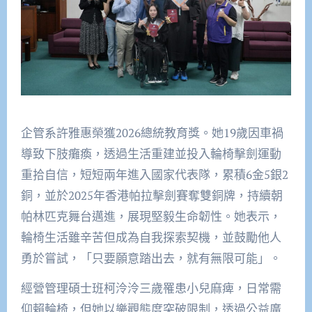
企管系許雅惠榮獲2026總統教育獎。她19歲因車禍
導致下肢癱瘓，透過生活重建並投入輪椅擊劍運動
重拾自信，短短兩年進入國家代表隊，累積6金5銀2
銅，並於2025年香港帕拉擊劍賽奪雙銅牌，持續朝
帕林匹克舞台邁進，展現堅毅生命韌性。她表示，
輪椅生活雖辛苦但成為自我探索契機，並鼓勵他人
勇於嘗試，「只要願意踏出去，就有無限可能」。
經營管理碩士班柯泠泠三歲罹患小兒麻痺，日常需
仰賴輪椅，但她以樂觀態度突破限制，透過公益廣