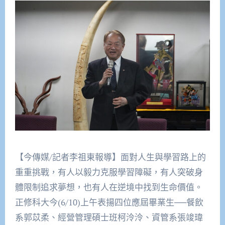
【今傳媒/記者李祖東報導】面對人生與學習路上的
重重挑戰，有人以毅力克服學習障礙，有人突破身
體限制追求夢想，也有人在逆境中找到生命價值。
正修科大今(6/10)上午表揚四位應屆畢業生──餐飲
系郭苡柔、經營管理碩士班柯泠泠、資管系張竣瑋