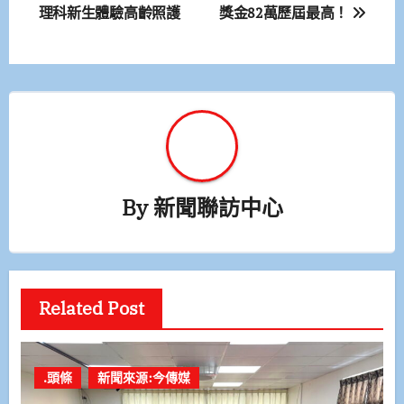
理科新生體驗高齡照護
獎金82萬歷屆最高！
導
覽
By
新聞聯訪中心
Related Post
.頭條
新聞來源:今傳媒