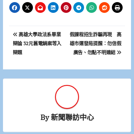
文
高雄大學政法系畢業
假課程招生詐騙再現 高
章
辯論 32元舊電鍋案等入
雄市運發局提醒：勿信假
辯題
廣告、勿點不明連結
導
覽
By
新聞聯訪中心