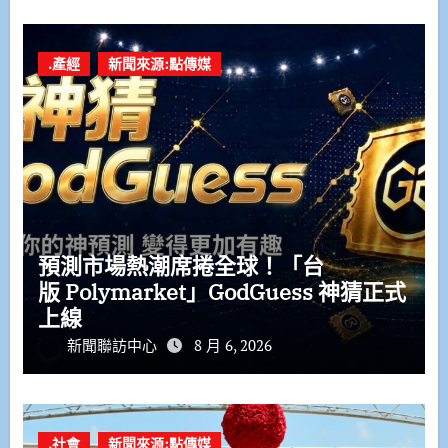
.產經
新聞來源:點傳媒
預測市場熱潮席捲全球！「台
版 Polymarket」GodGuess 神猜正式
上線
新聞聯訪中心
8 月 6, 2026
.社會
新聞來源:點傳媒