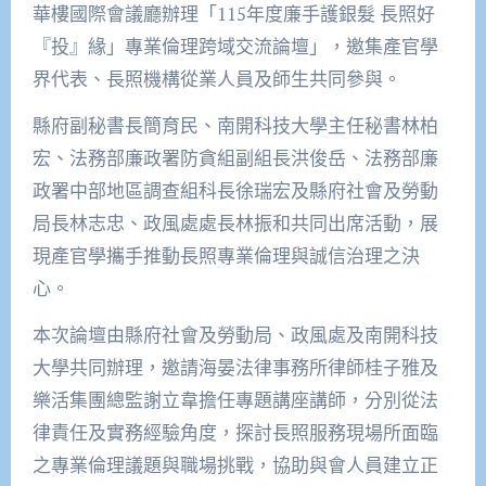
華樓國際會議廳辦理「115年度廉手護銀髮 長照好
『投』緣」專業倫理跨域交流論壇」，邀集產官學
界代表、長照機構從業人員及師生共同參與。
縣府副秘書長簡育民、南開科技大學主任秘書林柏
宏、法務部廉政署防貪組副組長洪俊岳、法務部廉
政署中部地區調查組科長徐瑞宏及縣府社會及勞動
局長林志忠、政風處處長林振和共同出席活動，展
現產官學攜手推動長照專業倫理與誠信治理之決
心。
本次論壇由縣府社會及勞動局、政風處及南開科技
大學共同辦理，邀請海晏法律事務所律師桂子雅及
樂活集團總監謝立韋擔任專題講座講師，分別從法
律責任及實務經驗角度，探討長照服務現場所面臨
之專業倫理議題與職場挑戰，協助與會人員建立正