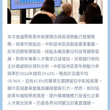
本次會議聚焦青年就業媒合與區域勞動力發展策
略。與會代表指出，中彰投地區為製造產業重鎮，
近年因應智慧製造、綠能永續及數位科技等趨勢發
展，對青年專業人才需求日益增加。另根據行政院
主計總處統計資料分析，中彰投地區青年勞動力參
與率於2024年達到59.63%，略高於全國平均
58.96%，且有47.8%的畢業生選擇留在中彰投就業，
顯示區域產業發展具備相當吸引力。然而，如何協
助青年縮短學用落差、提升職場適應力及強化企業
人才媒合效率，仍是各界共同關注的重要課題。