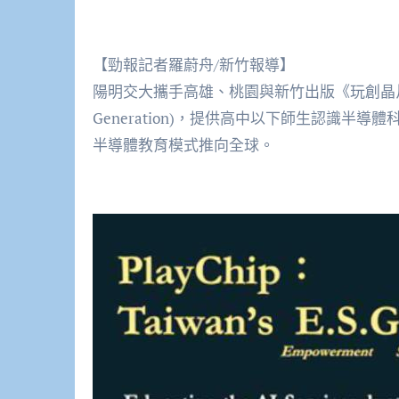
【勁報記者羅蔚舟/新竹報導】
陽明交大攜手高雄、桃園與新竹出版《玩創晶片》(英文名 BeL
Generation)，提供高中以下師生認識半
半導體教育模式推向全球。