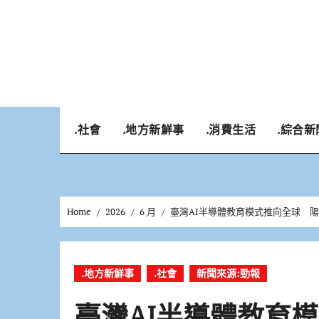
Skip
to
content
.社會
.地方新鮮事
.消費生活
.綜合新
Home
2026
6 月
臺灣AI半導體教育模式推向全球 
.地方新鮮事
.社會
新聞來源:勁報
臺灣AI半導體教育