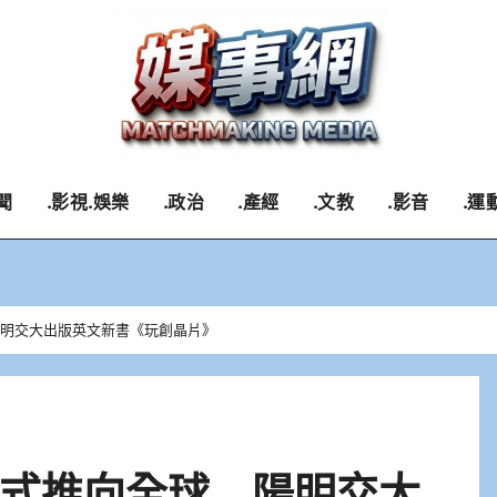
聞
.影視.娛樂
.政治
.產經
.文教
.影音
.運
陽明交大出版英文新書《玩創晶片》
模式推向全球 陽明交大