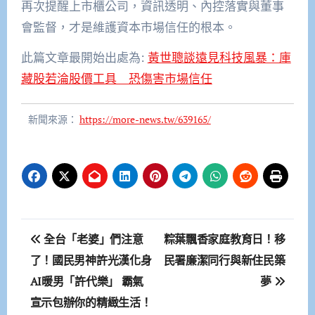
再次提醒上市櫃公司，資訊透明、內控落實與董事
會監督，才是維護資本市場信任的根本。
此篇文章最開始出處為:
黃世聰談遠見科技風暴：庫
藏股若淪股價工具 恐傷害市場信任
新聞來源：
https://more-news.tw/639165/
文
全台「老婆」們注意
粽葉飄香家庭教育日！移
章
了！國民男神許光漢化身
民署廉潔同行與新住民築
AI暖男「許代樂」 霸氣
夢
導
宣示包辦你的精緻生活！