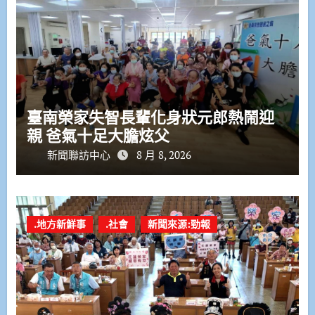
臺南榮家失智長輩化身狀元郎熱鬧迎
親 爸氣十足大膽炫父
新聞聯訪中心
8 月 8, 2026
.地方新鮮事
.社會
新聞來源:勁報