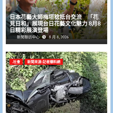
日本花藝大師梅垣稔抵台交流 「花
見日和」展現台日花藝文化魅力 8月8
日精彩展演登場
新聞聯訪中心
8 月 8, 2026
.社會
新聞來源:記者爆料網