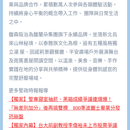
業與品牌合作，累積數萬人次參與各類體驗活動，
持續將身心平衡的概念帶入工作、 團隊與日常生活
之中。
馥森阪治為馥蘭朵集團旗下永續品牌，坐落新北烏
來山林秘境，以泰雅族文化為根，設有五種風格獨
立湯 屋、因諾莉景觀餐廳、平安廣場戶外展演舞台
及雨篤書屋閱讀空間，以溫泉、美食、音樂、手作
實踐在地的分享與共榮精神，提供從身體到感官的
完整舒壓場域。
更多警政時報報導
【獨家】警專寢室抽菸、黑箱成績爭議連環爆！
「無差別加分」後再搞雙標 800準波麗士畢業分發
恐崩盤
【獨家內幕】台大前副教授李偉裕未上市股票爭議