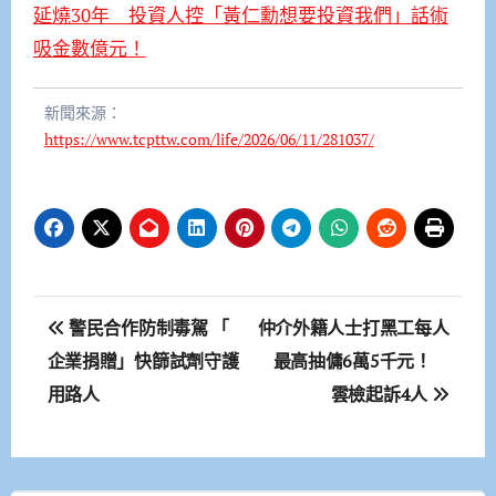
延燒30年 投資人控「黃仁勳想要投資我們」話術
吸金數億元！
新聞來源：
https://www.tcpttw.com/life/2026/06/11/281037/
文
警民合作防制毒駕 「
仲介外籍人士打黑工每人
章
企業捐贈」快篩試劑守護
最高抽傭6萬5千元！
用路人
雲檢起訴4人
導
覽