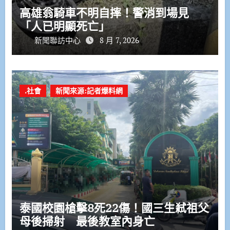
高雄翁騎車不明自摔！警消到場見
「人已明顯死亡」
新聞聯訪中心
8 月 7, 2026
.社會
新聞來源:記者爆料網
泰國校園槍擊8死22傷！國三生弒祖父
母後掃射 最後教室內身亡