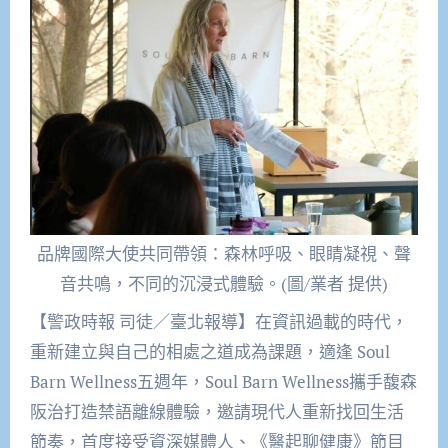
品牌國際大使共同帶領：森林呼吸、眼睛凝視、聲
音共鳴，不同的沉浸式體驗。(圖/業者 提供)
【警政時報 司徒／臺北報導】在資訊過載的時代，
重新建立與自己的相處之道成為課題，適逢 Soul
Barn Wellness五週年，Soul Barn Wellness攜手馥森
阪治打造禁語離線體驗，邀請現代人重新找回生活
節奏，首度接受資深媒體人、《醫起聊健康》節目