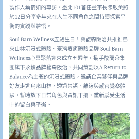
製作人葉倩如的專訪，臺北101首任董事長陳敏薰將
於12日分享多年來在人生不同角色之間持續探索平
衡的實踐與體悟。
Soul Barn Wellness五歲生日！與馥森阪治共推推烏
來山林沉浸式體驗。臺灣療癒體驗品牌 Soul Barn
Wellness心靈聚落迎來成立五週年，攜手馥蘭朵集
團旗下永續品牌馥森阪治，共同策劃以A Return to
Balance為主題的沉浸式體驗，邀請企業夥伴與品牌
好友走進烏來山林，透過禁語、離線與感官覺察體
驗，暫時放下日常角色與資訊干擾，重新感受生活
中的留白與平衡。