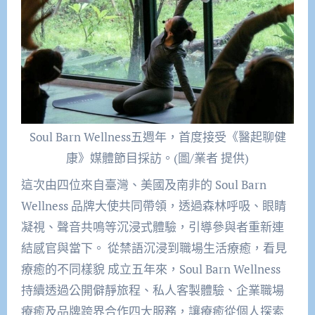
Soul Barn Wellness五週年，首度接受《醫起聊健
康》媒體節目採訪。(圖/業者 提供)
這次由四位來自臺灣、美國及南非的 Soul Barn
Wellness 品牌大使共同帶領，透過森林呼吸、眼睛
凝視、聲音共鳴等沉浸式體驗，引導參與者重新連
結感官與當下。 從禁語沉浸到職場生活療癒，看見
療癒的不同樣貌 成立五年來，Soul Barn Wellness
持續透過公開僻靜旅程、私人客製體驗、企業職場
療癒及品牌跨界合作四大服務，讓療癒從個人探索