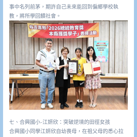
事中名列前茅，期許自己未來能回到偏鄉學校執
教，將所學回饋社會。
七、合興國小-江妍欣：突破逆境的田徑女孩
合興國小同學江妍欣自幼喪母，在祖父母的悉心拉