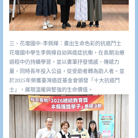
三、花壇國中-李佩樺：畫出生命色彩的抗癌鬥士
花壇國中學生李佩樺自幼與癌症抗衡，在長期治療
過程中仍持續學習，並以畫筆抒發情感、傳遞力
量，同時長年投入公益，從受助者轉為助人者。並
於2025年榮獲臺灣癌症基金會頒發「十大抗癌鬥
士」，展現溫暖與堅強的生命價值。