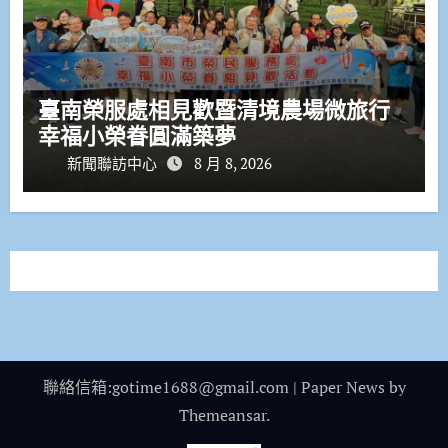
臺南榮服處相見歡暨清境農場微旅行
幸福小榮眷圓滿築夢
新聞聯訪中心
8 月 8, 2026
聯絡信箱:gotime1688@gmail.com
|
Paper News
by
Themeansar
.