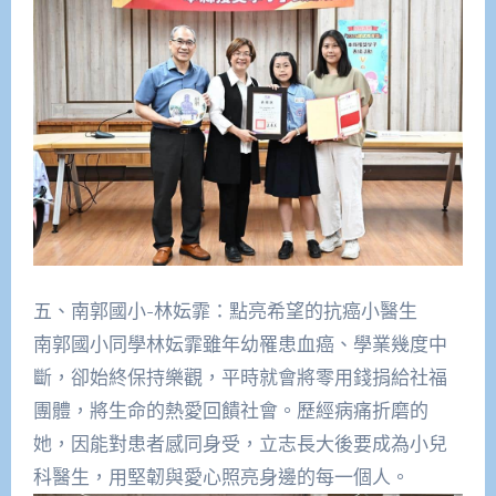
五、南郭國小-林妘霏：點亮希望的抗癌小醫生
南郭國小同學林妘霏雖年幼罹患血癌、學業幾度中
斷，卻始終保持樂觀，平時就會將零用錢捐給社福
團體，將生命的熱愛回饋社會。歷經病痛折磨的
她，因能對患者感同身受，立志長大後要成為小兒
科醫生，用堅韌與愛心照亮身邊的每一個人。