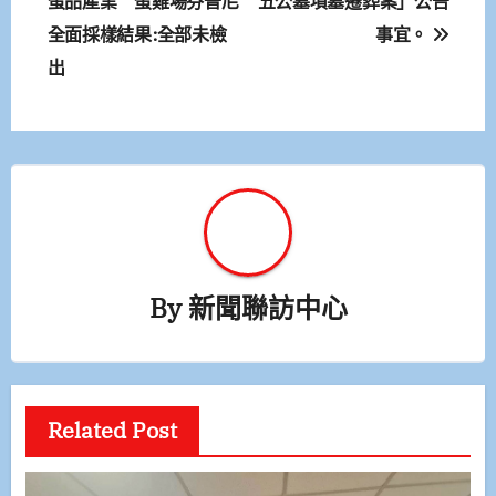
章
蛋品產業 蛋雞場芬普尼
五公墓墳墓遷葬案」公告
全面採樣結果:全部未檢
事宜。
導
出
覽
By
新聞聯訪中心
Related Post