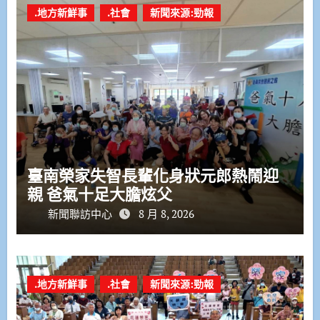
.地方新鮮事
.社會
新聞來源:勁報
臺南榮家失智長輩化身狀元郎熱鬧迎
親 爸氣十足大膽炫父
新聞聯訪中心
8 月 8, 2026
.地方新鮮事
.社會
新聞來源:勁報