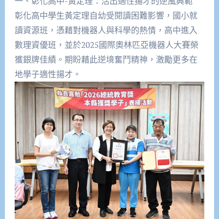
一、彰化高中-黃定理：活出適性揚才的逆風典範
彰化高中學生黃定理自幼受閱讀困難影響，國小就
讀資源班，憑藉對機器人與科學的熱情，高中進入
數理資優班，並於2025國際奧林匹亞機器人大賽榮
獲銀牌佳績。期盼藉此逆境奮鬥精神，激勵更多在
地學子適性揚才。