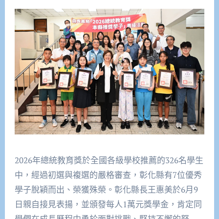
2026年總統教育獎於全國各級學校推薦的326名學生
中，經過初選與複選的嚴格審查，彰化縣有7位優秀
學子脫穎而出、榮獲殊榮。彰化縣長王惠美於6月9
日親自接見表揚，並頒發每人1萬元獎學金，肯定同
學們在成長歷程中勇於面對挑戰、堅持不懈的努