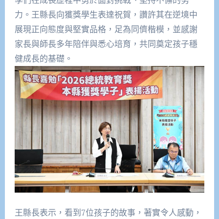
力。王縣長向獲獎學生表達祝賀，讚許其在逆境中
展現正向態度與堅實品格，足為同儕楷模，並感謝
家長與師長多年陪伴與悉心培育，共同奠定孩子穩
健成長的基礎。
王縣長表示，看到7位孩子的故事，著實令人感動，