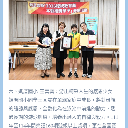
六、媽厝國小-王萁霙：游出精采人生的感恩少女
媽厝國小同學王萁霙在單親家庭中成長，將對母親
的體諒與感恩，全數化為在泳池中前進的動力，透
過長期的游泳訓練，培養出過人的自律與毅力。111
年至114年間榮護160項縣級以上獎項，更在全國賽